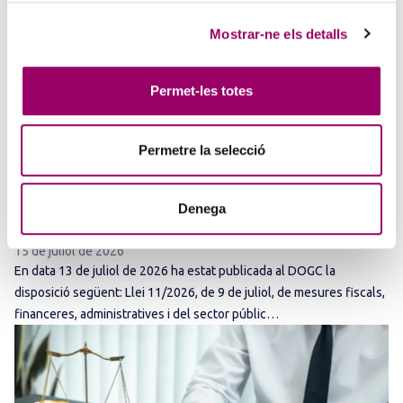
Mostrar-ne els detalls
Permet-les totes
ANAR A LA NOTÍCIA
Permetre la selecció
PUBLICADA LA LLEI 11/2026 AMB
MODIFICACIONS NORMATIVES EN SECTORS
Denega
D’INTERÈS
15 de juliol de 2026
En data 13 de juliol de 2026 ha estat publicada al DOGC la
disposició següent: Llei 11/2026, de 9 de juliol, de mesures fiscals,
financeres, administratives i del sector públic…