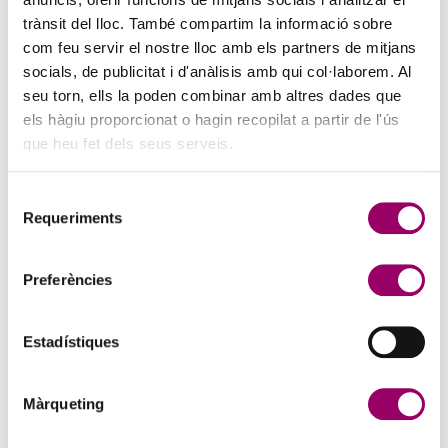
trànsit del lloc. També compartim la informació sobre
com feu servir el nostre lloc amb els partners de mitjans
socials, de publicitat i d'anàlisis amb qui col·laborem. Al
seu torn, ells la poden combinar amb altres dades que
ANAR A LA NOTÍCIA
els hàgiu proporcionat o hagin recopilat a partir de l'ús
que heu fet dels seus serveis.
PERSONAL TÈCNIC COMPETENT EN
CERTIFICACIÓ ENERGÈTICA D’EDIFICIS: ENTRADA
Selecció
EN VIGOR DELS NOUS REQUISITS EL 23 DE JULIOL
Requeriments
de
DE 2026
consentiment
16 de juliol de 2026
Preferències
El proper 23 de juliol de 2026 entren en vigor les modificacions
relatives al personal tècnic competent en certificació d’eficiència
energètica dels edificis previstes al Reial decret 390/2021.
Estadístiques
Màrqueting