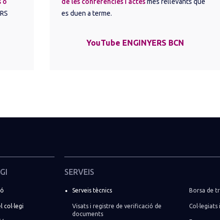
 o 
de les conferències i actes
més rellevants que
RS 
es duen a terme.
YouTube ENGINYERS BCN
GI
SERVEIS
ió
Serveis tècnics
Borsa de tr
l col·legi
Visats i registre de verificació de
Col·legiats 
documents