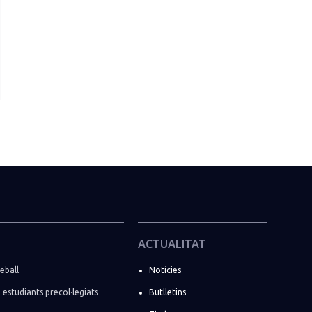
ACTUALITAT
eball
Notícies
i estudiants precol·legiats
Butlletins