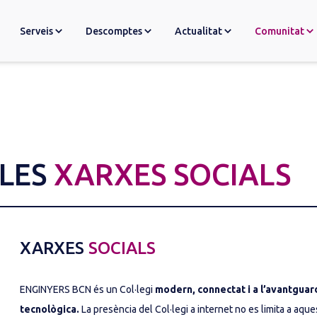
Serveis
Descomptes
Actualitat
Comunitat
 LES
XARXES SOCIALS
XARXES
SOCIALS
ENGINYERS BCN és un Col·legi 
modern, connectat i a l’avantguard
tecnològica.
 La presència del Col·legi a internet no es limita a aques