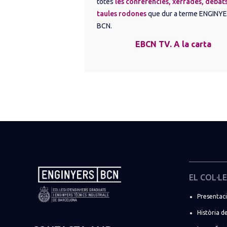
totes 
les conferències, xerrades, debats
taules rodones
 que dur a terme ENGINYE
BCN.
EBCN TV. A la carta
EL COL·LE
Presentac
Història de