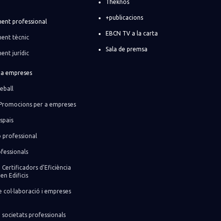
Theknos
+publicacions
ent professional
EBCN TV a la carta
ent tècnic
Sala de premsa
ent jurídic
r a empreses
eball
Promocions per a empreses
spais
ó professional
fessionals
 Certificadors d’Eficiència
en Edificis
 col·laboració i empreses
 societats professionals