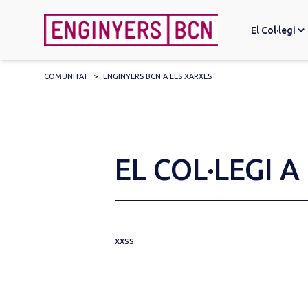
El Col·legi
COMUNITAT
>
ENGINYERS BCN A LES XARXES
Search
for:
EL COL·LEGI A
XXSS