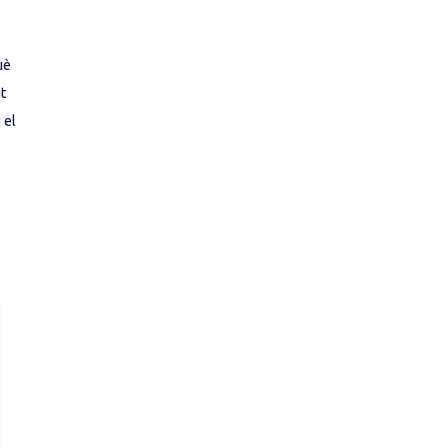
uè
it
 el