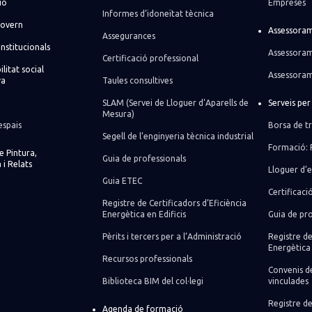
ió
Empreses
Informes d’idoneïtat tècnica
govern
Assessoram
Assegurances
institucionals
Assessoram
Certificació professional
litat social
Assessoram
va
Taules consultives
SLAM (Servei de Lloguer d’Aparells de
Serveis pe
Mesura)
espais
Borsa de tr
Segell de l’enginyeria tècnica industrial
Formació: 
de Pintura,
Guia de professionals
 i Relats
Lloguer d’e
Guia ETEC
Certificaci
Registre de Certificadors d’Eficiència
Energètica en Edificis
Guia de pro
Pèrits i tercers per a l’Administració
Registre de
Energètica 
Recursos professionals
Convenis de
Biblioteca BIM del col·legi
vinculades
Registre de
Agenda de formació