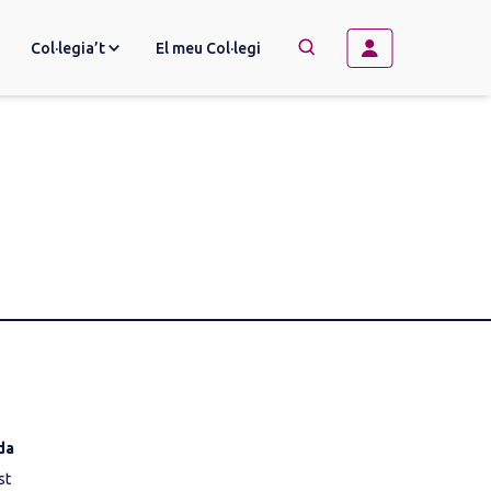
Col·legia’t
El meu Col·legi
→
BUSCAR
a 
t 