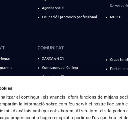
Servei de 
Agenda social
Ocupació i promoció professional
MUPITI
A’T
COMUNITAT
·legiar
XARXA e-BCN
Grups terri
egiar-me
Comissions del Col·legi
Fes-te’n m
promocions
Comissions Tècniques
Directori d
ó d’estiu
Comissions Professionals
Registre de
cookies
Comissions Socials
ENGINYERS 
alitzar el contingut i els anuncis, oferir funcions de mitjans socia
ant
compartim la informació sobre com feu servir el nostre lloc amb e
Comissions de règim especial
Espais de 
ts
icitat i d'anàlisis amb qui col·laborem. Al seu torn, ells la poden
eva empresa
giu proporcionat o hagin recopilat a partir de l'ús que heu fet d
s per a