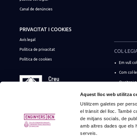
Canal de denúncies
PRIVACITAT I COOKIES
Avís legal
Política de privacitat
COL·LEGI
Política de cookies
Em vull col
Com col·l
Quotes i 
☀️ Promoci
Aquest lloc web utilitza 
Utilitzem galetes per person
Soc estudi
el trànsit del lloc. També 
Més tràmi
de mitjans socials, de publ
Suma la t
amb altres dades que els hà
serveis.
Promocion