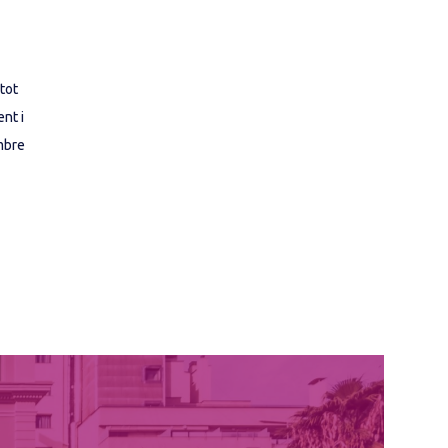
tot 
nt i 
mbre 