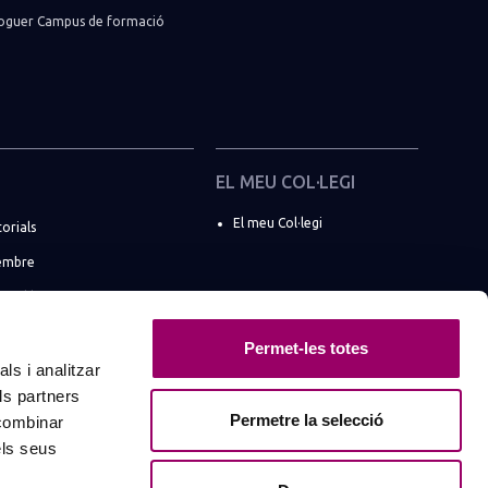
lloguer Campus de formació
EL MEU COL·LEGI
El meu Col·legi
torials
embre
e col·legiats
 societats professionals
Permet-les totes
BCN a les xarxes
ls i analitzar
ls partners
networking
Permetre la selecció
 combinar
els seus