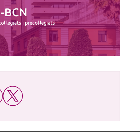
e-BCN
l·legiats i precol·legiats