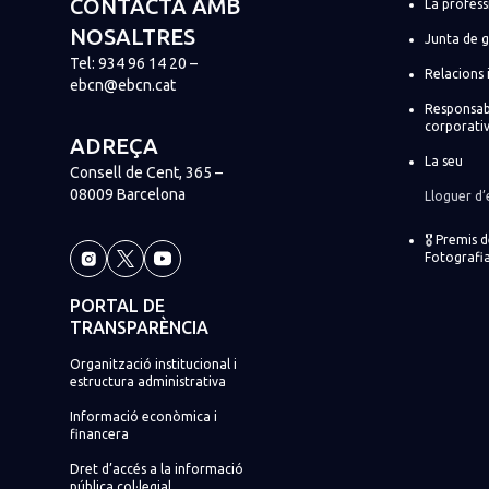
CONTACTA AMB
La profess
NOSALTRES
Junta de 
Tel:
934 96 14 20
–
Relacions 
ebcn@ebcn.cat
Responsabi
corporati
ADREÇA
La seu
Consell de Cent, 365 –
08009 Barcelona
Lloguer d’
🎖️ Premis 
Fotografia
PORTAL DE
TRANSPARÈNCIA
Organització institucional i
estructura administrativa
Informació econòmica i
financera
Dret d’accés a la informació
pública col·legial