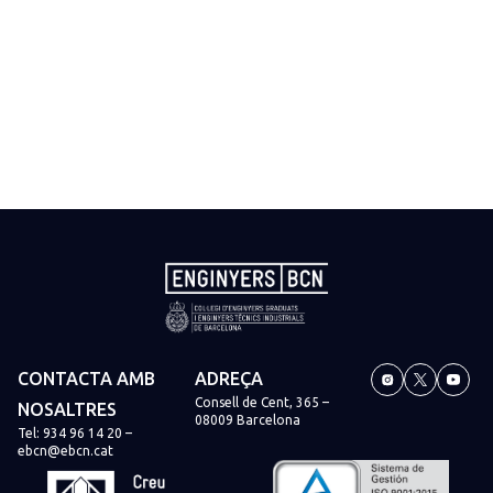
CONTACTA AMB
ADREÇA
Consell de Cent, 365 –
NOSALTRES
08009 Barcelona
Tel:
934 96 14 20
–
ebcn@ebcn.cat