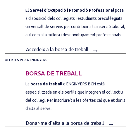
El
Servei d’Ocupació i Promoció Professional
posa
a disposició dels col·legiats i estudiants precol·legiats
un ventall de serveis per contribuir a la inserció laboral,
així com a la millora i desenvolupament professionals.
→
Accedeix a la borsa de treball
OFERTES PER A ENGINYERS
BORSA DE TREBALL
La
borsa de treball
d’ENGINYERS BCN està
especialitzada en els perfils que integren el col·lectiu
del col·legi. Per inscriure’t a les ofertes cal que et donis
d’alta al servei.
→
Donar-me d’alta a la borsa de treball