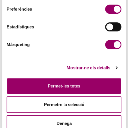
Correu electrònic
*
Preferències
Telèfon de contacte
Estadístiques
Màrqueting
Motiu del missatge
*
Indica el motiu de la teva consulta
Mostrar-ne els detalls
Assumpte del correu
Permet-les totes
Missatge
*
Permetre la selecció
Denega