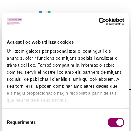
Aquest lloc web utilitza cookies
Utilitzem galetes per personalitzar el contingut i els
anuncis, oferir funcions de mitjans socials i analitzar el
trànsit del lloc. També compartim la informació sobre
→
Accedeix a la comunitat de mentoria
com feu servir el nostre lloc amb els partners de mitjans
FORMULARI
DE CONTACTE
socials, de publicitat i d'anàlisis amb qui col·laborem. Al
seu torn, ells la poden combinar amb altres dades que
els hàgiu proporcionat o hagin recopilat a partir de l'ús
DADES PERSONALS
que heu fet dels seus serveis.
Nom i cognoms
Selecció
Requeriments
de
consentiment