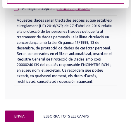
Consent
*
He llegit i accepto la
política de privadesa
*
Aquestes dades seran tractades segons el que estableix
el reglament (UE) 2016/679, de 27 d'abril de 2016, relatiu
a la protecció de les persones físiques pel que fa al
tractament de dades personals i a la lliure circulació en
concordança amb la Llei Orgànica 15/1999, 13 de
desembre, de protecció de dades de caràcter personal.
Seran conservades en el fitxer automatitzat, inscrit en el
Registre General de Protecció de Dades amb codi
20000240139 del qual és responsable ENGINYERS BCN i,
en el seu nom, el secretari. Us recordem que podeu
exercir, en qualsevol moment, els drets d’accés,
rectificació, cancel·lació i oposició mitjançant
comunicació adreçada a ENGINYERS BCN.
CAPTCHA