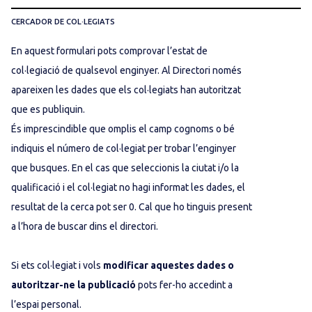
CERCADOR DE COL·LEGIATS
En aquest formulari pots comprovar l’estat de
col·legiació de qualsevol enginyer. Al Directori només
apareixen les dades que els col·legiats han autoritzat
que es publiquin.
És imprescindible que omplis el camp cognoms o bé
indiquis el número de col·legiat per trobar l’enginyer
que busques. En el cas que seleccionis la ciutat i/o la
qualificació i el col·legiat no hagi informat les dades, el
resultat de la cerca pot ser 0. Cal que ho tinguis present
a l’hora de buscar dins el directori.
Si ets col·legiat i vols
modificar aquestes dades o
autoritzar-ne la publicació
pots fer-ho accedint a
l’espai personal.