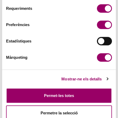
Selecció
consumidors i usuaris les dades professionals dels/de
Requeriments
de
les col·legiats/col·legiades exigides per la legislació
consentiment
vigent (article 40 bis, relatiu a la finestreta única de la
Preferències
(
Llei catalana 7/2006
del 31 de maig, de l’exercici de
professions titulades i dels col·legis professionals i
Estadístiques
article 10 de la Llei estatal 2/1974, de 13 de febrer, de
col·legis professionals).
Màrqueting
Guia de professionals
Informació a particulars o empreses que necessitin
Mostrar-ne els detalls
contractar els serveis d’un enginyer.
GUIA DE PROFESSIONALS
Permet-les totes
Registre de certificadors
energètics
Permetre la selecció