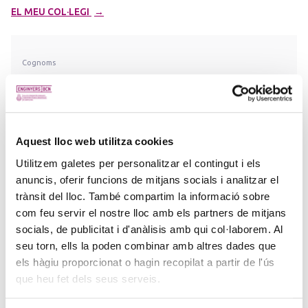
EL MEU COL·LEGI
Cognoms
Ciutat
Aquest lloc web utilitza cookies
Qualificació
Utilitzem galetes per personalitzar el contingut i els
anuncis, oferir funcions de mitjans socials i analitzar el
Número de col·legiat
trànsit del lloc. També compartim la informació sobre
com feu servir el nostre lloc amb els partners de mitjans
→
socials, de publicitat i d'anàlisis amb qui col·laborem. Al
BUSCAR
seu torn, ells la poden combinar amb altres dades que
els hàgiu proporcionat o hagin recopilat a partir de l'ús
que heu fet dels seus serveis.
INFORMACIÓ LEGAL
Aquest directori fa accessibles i públiques als