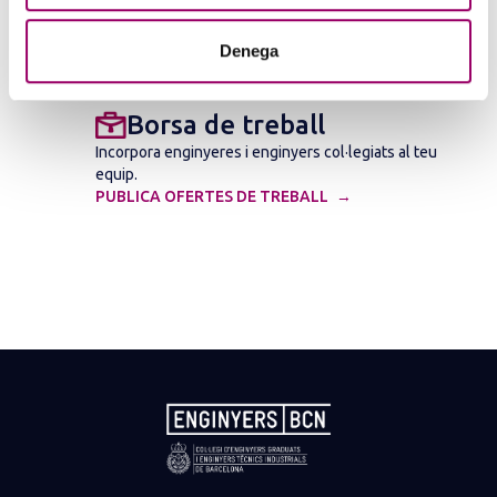
Troba tècnics competents per a realitzar la teva
certificació.
REGISTRE DE CERTIFICADORS ENERGÈTICS
Denega
Borsa de treball
Incorpora enginyeres i enginyers col·legiats al teu
equip.
PUBLICA OFERTES DE TREBALL