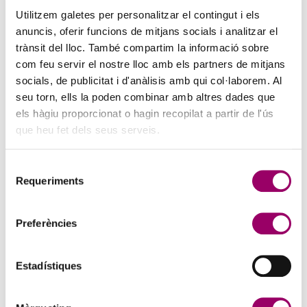
Utilitzem galetes per personalitzar el contingut i els
anuncis, oferir funcions de mitjans socials i analitzar el
trànsit del lloc. També compartim la informació sobre
com feu servir el nostre lloc amb els partners de mitjans
socials, de publicitat i d'anàlisis amb qui col·laborem. Al
seu torn, ells la poden combinar amb altres dades que
els hàgiu proporcionat o hagin recopilat a partir de l'ús
que heu fet dels seus serveis.
ANAR A LA NOTÍCIA
Selecció
PERSONAL TÈCNIC COMPETENT EN
Requeriments
de
CERTIFICACIÓ ENERGÈTICA D’EDIFICIS: ENTRADA
consentiment
EN VIGOR DELS NOUS REQUISITS EL 23 DE JULIOL
Preferències
DE 2026
16 de juliol de 2026
El proper 23 de juliol de 2026 entren en vigor les modificacions
Estadístiques
relatives al personal tècnic competent en certificació d’eficiència
energètica dels edificis previstes al Reial decret 390/2021.