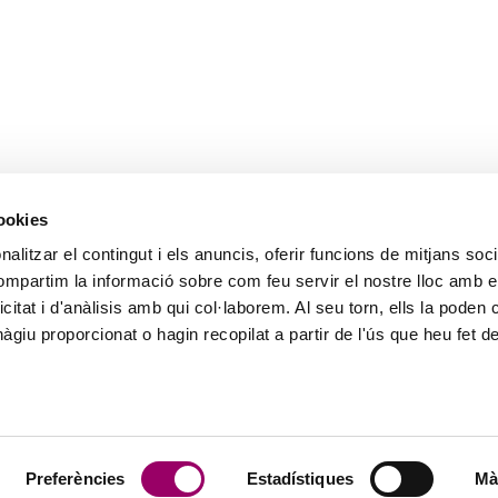
cookies
alitzar el contingut i els anuncis, oferir funcions de mitjans socia
compartim la informació sobre com feu servir el nostre lloc amb e
icitat i d'anàlisis amb qui col·laborem. Al seu torn, ells la poden
giu proporcionat o hagin recopilat a partir de l'ús que heu fet d
Preferències
Estadístiques
Mà