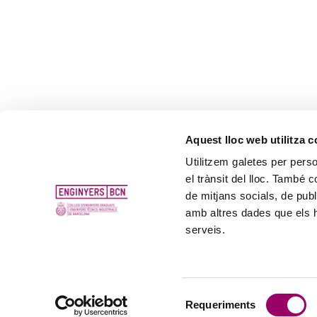
Aquest lloc web utilitza 
Utilitzem galetes per person
el trànsit del lloc. També 
de mitjans socials, de publ
amb altres dades que els hà
serveis.
Selecció
Requeriments
de