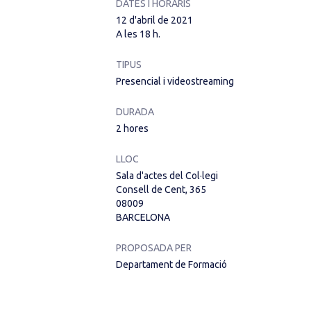
DATES I HORARIS
12 d'abril de 2021
A les 18 h.
TIPUS
Presencial i videostreaming
DURADA
2 hores
LLOC
Sala d'actes del Col·legi
Consell de Cent, 365
08009
BARCELONA
PROPOSADA PER
Departament de Formació