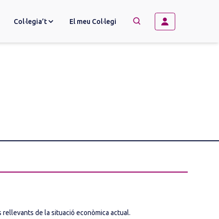
Col·legia’t
El meu Col·legi
→
BUSCAR
s rellevants de la situació econòmica actual.