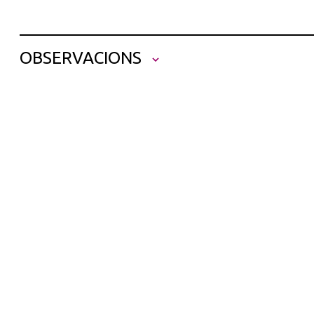
OBSERVACIONS
Els espais d’ENGINYERS BCN compleixen amb tots els requisits esta
de prevenció ambientals, organitzatives, així com de caràcter col·lec
en un màxim de 22 persones així com 8 i 5 persones a l’Aula 1 i 
normatius posteriors que s’hagueren d’aplicar.