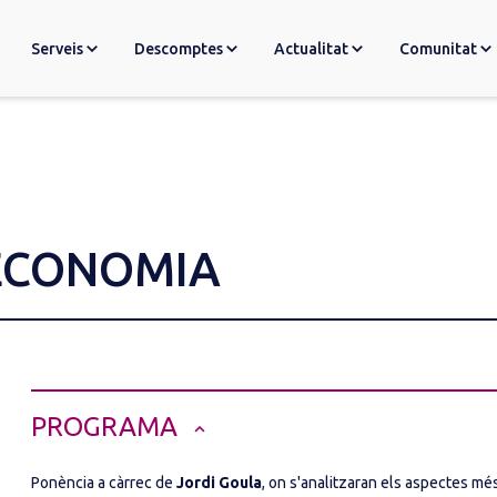
Serveis
Descomptes
Actualitat
Comunitat
’ECONOMIA
PROGRAMA
Ponència a càrrec de
Jordi Goula
, on s'analitzaran els aspectes mé