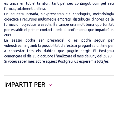
és única en tot el territori, tant pel seu contingut com pel seu
format, totalment en línia.
En aquesta jornada, s'expressaran els continguts, metodologia
didàctica i recursos multimèdia emprats, distribució d'hores de la
formació i objectius a assolir. És també una molt bona oportunitat
per establir el primer contacte amb el professorat que impartirà el
curs.
La sessió podrà ser presencial o es podrà seguir per
videostreaming amb la possibilitat d’efectuar preguntes on line per
a contestar tots els dubtes que puguin sorgir. El Postgrau
començarà el dia 28 d’octubre i finalitzarà el mes de juny del 2020
Si voleu saber més sobre aquest Postgrau, us esperem a tots/es
IMPARTIT PER
Xavier Torrent Foz
, enginyer tècnic municipal d’activitats, medi
ambient i obres industrials. Membre del Comitè de Legalització
d’activitats de l’entitat PRO (acreditada per ENAC) de Certificació
professional de persones.