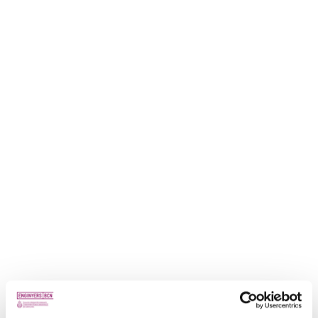
David Jiménez
, Cap de Serveis Tècnics d’ENGINYERS BCN i
Membre del Comitè de certificació de l’entitat PRO (acreditada per
ENAC) de Certificació professional de persones.
Alejandro Sarró
, Director Arktec Catalunya.
Amb el suport en la coordinació i temari de
Jordi Artiga
, enginyer
tècnic municipal, projectista i Secretari del Col·legi. Expert en el
Comitè de certificació de Legalització d’activitats de l’entitat PRO
(acreditada per ENAC) de Certificació professional de persones.