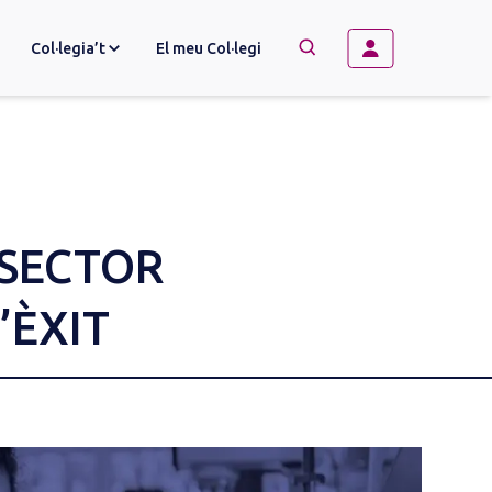
Col·legia’t
El meu Col·legi
→
BUSCAR
 SECTOR
’ÈXIT