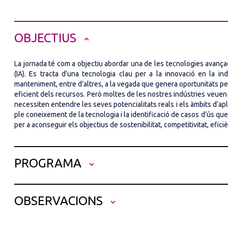
OBJECTIUS
La jornada té com a objectiu abordar una de les tecnologies avançades 
(IA). Es tracta d’una tecnologia clau per a la innovació en la i
manteniment, entre d’altres, a la vegada que genera oportunitats pe
eficient dels recursos. Però moltes de les nostres indústries veuen enc
necessiten entendre les seves potencialitats reals i els àmbits d’aplic
ple coneixement de la tecnologia i la identificació de casos d’ús que
per a aconseguir els objectius de sostenibilitat, competitivitat, efic
PROGRAMA
18.30 h. Presentació
OBSERVACIONS
Xavier Cazorla,
president de la Comissió de Qualitat i Innova
de
GENEBRE
, S.A.
Per a l'assistència a aquesta conferència, els
col·legiats
teniu a la