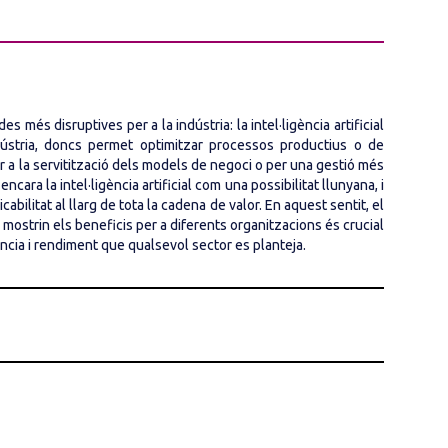
més disruptives per a la indústria: la intel·ligència artificial
ndústria, doncs permet optimitzar processos productius o de
r a la servitització dels models de negoci o per una gestió més
ara la intel·ligència artificial com una possibilitat llunyana, i
abilitat al llarg de tota la cadena de valor. En aquest sentit, el
 mostrin els beneficis per a diferents organitzacions és crucial
iència i rendiment que qualsevol sector es planteja.
ció d'ENGINYERS BCN. Director de Qualitat i Medi Ambient
 vostra disposició tiquets d’aparcament gratuït per una durada