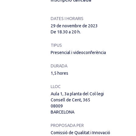
DATES I HORARIS
29 de novembre de 2023
De 18.30 a 20 h.
TIPUS
Presencial i videoconferència
DURADA
1,5 hores
LLOC
Aula 1, 3a planta del Col·legi
Consell de Cent, 365
08009
BARCELONA
PROPOSADA PER
Comissió de Qualitat i Innovació