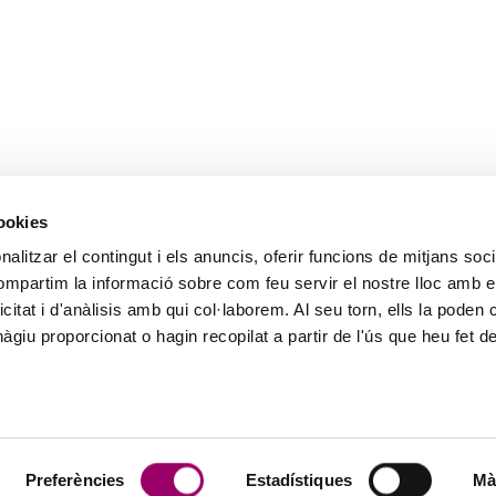
cookies
alitzar el contingut i els anuncis, oferir funcions de mitjans socia
compartim la informació sobre com feu servir el nostre lloc amb e
icitat i d'anàlisis amb qui col·laborem. Al seu torn, ells la poden
giu proporcionat o hagin recopilat a partir de l'ús que heu fet d
Preferències
Estadístiques
Mà