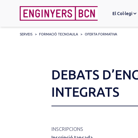
El Col·legi
SERVEIS
>
FORMACIÓ TECNOAULA
>
OFERTA FORMATIVA
Search
for:
DEBATS D’EN
INTEGRATS
INSCRIPCIONS
Inscripció tancada