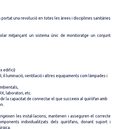
portat una revolució en totes les àrees i disciplines sanitàries
rolar mitjançant un sistema únic de monitoratge un conjunt
 edifici)
, il·luminació, ventilació i altres equipaments com làmpades i
ambientals,
X, laboratori, etc.
 a dir la capacitat de connectar el que succeeix al quiròfan amb
on.
rigeixen les instal·lacions, mantenen i asseguren el correcte
mponents individualitzats dels quiròfans, donant suport i
úrgica.