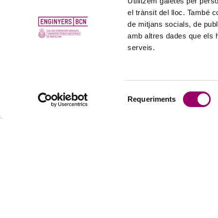
Utilitzem galetes per person
el trànsit del lloc. També 
de mitjans socials, de publ
amb altres dades que els hà
serveis.
Selecció
Requeriments
de
consentiment
EL COL·LE
Presentac
Història de