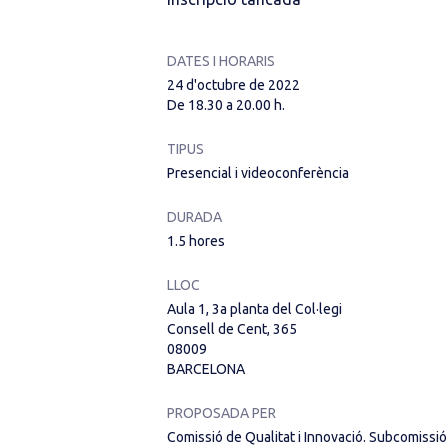
DATES I HORARIS
24 d'octubre de 2022
De 18.30 a 20.00 h.
TIPUS
Presencial i videoconferència
DURADA
1.5 hores
LLOC
Aula 1, 3a planta del Col·legi
Consell de Cent, 365
08009
BARCELONA
PROPOSADA PER
Comissió de Qualitat i Innovació. Subcomissió