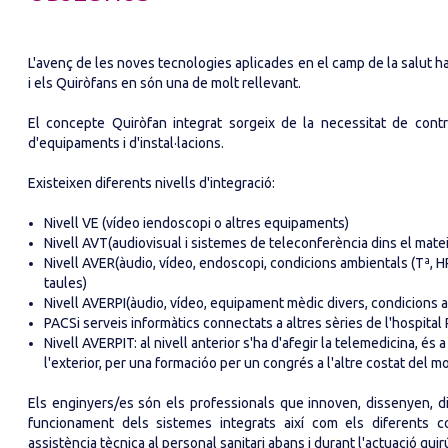
L'avenç de les noves tecnologies aplicades en el camp de la salut ha 
i els Quiròfans en són una de molt rellevant.
El concepte Quiròfan integrat sorgeix de la necessitat de cont
d'equipaments i d'instal·lacions.
Existeixen diferents nivells d'integració:
Nivell VE (vídeo iendoscopi o altres equipaments)
Nivell AVT(audiovisual i sistemes de teleconferència dins el mateix
Nivell AVER(àudio, vídeo, endoscopi, condicions ambientals (Tª, HR
taules)
Nivell AVERPI(àudio, vídeo, equipament mèdic divers, condicions 
PACSi serveis informàtics connectats a altres sèries de l'hospital R
Nivell AVERPIT: al nivell anterior s'ha d'afegir la telemedicina, és
l'exterior, per una formacióo per un congrés a l'altre costat del m
Els enginyers/es són els professionals que innoven, dissenyen, di
funcionament dels sistemes integrats així com els diferents co
assistència tècnica al personal sanitari abans i durant l'actuació quir