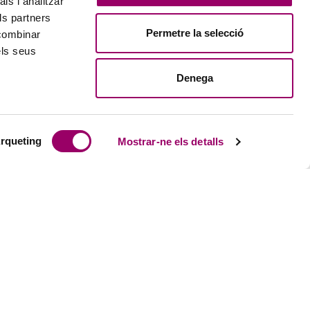
ls i analitzar
ls partners
Permetre la selecció
 combinar
els seus
Denega
rqueting
Mostrar-ne els detalls
ACTUALITAT
eball
Notícies
i estudiants precol·legiats
Butlletins