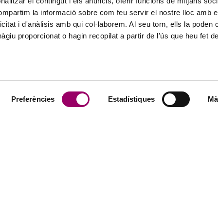
alitzar el contingut i els anuncis, oferir funcions de mitjans socia
compartim la informació sobre com feu servir el nostre lloc amb e
icitat i d'anàlisis amb qui col·laborem. Al seu torn, ells la poden
giu proporcionat o hagin recopilat a partir de l'ús que heu fet d
Preferències
Estadístiques
Mà
GI
SERVEIS
ió
Serveis tècnics
Borsa de tr
l col·legi
Visats i registre de verificació de
Col·legiats 
documents