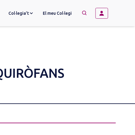
Col·legia’t
El meu Col·legi
→
BUSCAR
 QUIRÒFANS