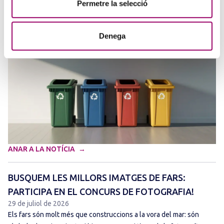
Permetre la selecció
Tècnica de Barcelona (CATEB), organitza aquest curs que es durà a
terme els dies 3, 8 i 15 de setembre de 2026,…
Denega
ANAR A LA NOTÍCIA
BUSQUEM LES MILLORS IMATGES DE FARS:
PARTICIPA EN EL CONCURS DE FOTOGRAFIA!
29 de juliol de 2026
Els fars són molt més que construccions a la vora del mar: són