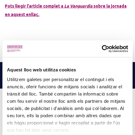
Pots llegir l’article complet a
La Vanguardia
sobre la jornada
en aquest enllaç.
Aquest lloc web utilitza cookies
NOTÍCIES
RELACIONADES
Utilitzem galetes per personalitzar el contingut i els
LLEGEIX MÉS NOTÍCIES →
anuncis, oferir funcions de mitjans socials i analitzar el
trànsit del lloc. També compartim la informació sobre
com feu servir el nostre lloc amb els partners de mitjans
socials, de publicitat i d'anàlisis amb qui col·laborem. Al
PINZELLS A PUNT? PARTICIPA AL CONCURS DE
seu torn, ells la poden combinar amb altres dades que
els hàgiu proporcionat o hagin recopilat a partir de l'ús
PINTURA DEL COL·LEGI
que heu fet dels seus serveis.
5 d'agost de 2026