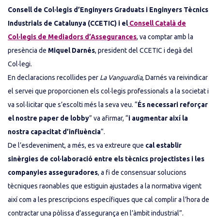
Consell de Col·legis d’Enginyers Graduats i Enginyers Tècnics
Industrials de Catalunya (CCETIC)
i el
Consell Català de
Col·legis de Mediadors d’Assegurances
, va comptar amb la
presència de
Miquel Darnés
, president del CCETIC i degà del
Col·legi.
En declaracions recollides per
La Vanguardia
, Darnés va reivindicar
el servei que proporcionen els col·legis professionals a la societat i
va sol·licitar que s’escolti més la seva veu. “
És necessari reforçar
el nostre paper de lobby
” va afirmar, “
i augmentar així la
nostra capacitat d’influència
“.
De l’esdeveniment, a més, es va extreure que
cal establir
sinèrgies de col·laboració entre els tècnics projectistes i les
companyies asseguradores
, a fi de consensuar solucions
tècniques raonables que estiguin ajustades a la normativa vigent
així com a les prescripcions específiques que cal complir a l’hora de
contractar una pòlissa d’assegurança en l’àmbit industrial”.