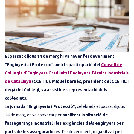
El passat dijous 14 de març hi va haver l’esdeveniment
“Enginyeria i Protecció” amb la participació del
Consell de
Col·legis d’Enginyers Graduats i Enginyers Tècnics Industrials
de Catalunya
(CCETIC). Miquel Darnés, president del CCETIC i
degà del Col·legi, va assistir en representació dels
col·legiats.
La
jornada “Enginyeria i Protecció”
, celebrada el passat dijous
14 de març, es va convocar per
analitzar la situació de
l’assegurança industrial i les exigències dels enginyers per
parts de les asseguradores
. L’esdeveniment,
organitzat pel