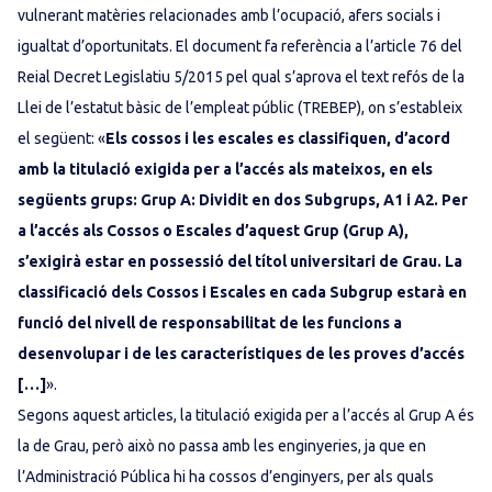
vulnerant matèries relacionades amb l’ocupació, afers socials i
igualtat d’oportunitats. El document fa referència a l’article 76 del
Reial Decret Legislatiu 5/2015 pel qual s’aprova el text refós de la
Llei de l’estatut bàsic de l’empleat públic (TREBEP), on s’estableix
el següent: «
Els cossos i les escales es classifiquen, d’acord
amb la titulació exigida per a l’accés als mateixos, en els
següents grups: Grup A: Dividit en dos Subgrups, A1 i A2. Per
a l’accés als Cossos o Escales d’aquest Grup (Grup A),
s’exigirà estar en possessió del títol universitari de Grau. La
classificació dels Cossos i Escales en cada Subgrup estarà en
funció del nivell de responsabilitat de les funcions a
desenvolupar i de les característiques de les proves d’accés
[…]
».
Segons aquest articles, la titulació exigida per a l’accés al Grup A és
la de Grau, però això no passa amb les enginyeries, ja que en
l’Administració Pública hi ha cossos d’enginyers, per als quals