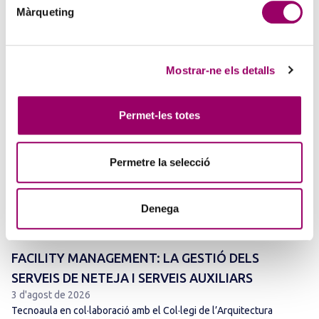
La creativitat torna a ser protagonista amb el Concurs de Pintura de
Màrqueting
la Comissió d’Acció Social del Col·legi. Si t’agrada expressar-te a
través de l’art i vols compartir la teva…
Mostrar-ne els detalls
Permet-les totes
Permetre la selecció
Denega
ANAR A LA NOTÍCIA
FACILITY MANAGEMENT: LA GESTIÓ DELS
SERVEIS DE NETEJA I SERVEIS AUXILIARS
3 d'agost de 2026
Tecnoaula en col·laboració amb el Col·legi de l’Arquitectura