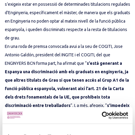
s’exigeix estar en possessió de determinades titulacions regulades
d’Enginyeria, específicament el màster, de manera que els graduats
en Enginyeria no poden optar al mateix nivell de la funció pública
espanyola, i queden discriminats respecte a la resta de titulacions
de grau.
En una roda de premsa convocada avui a la seu de COGITI, Jose
Antonio Galdón, president del INGITE i el COGITI, del que
ENGINYERS BCN forma part, ha afirmat que “
s’està generant a
Espanya una discriminació amb els graduats en enginyeria, ja
que altres titulats de Grau sí que tenen accés al Grup A1 de la
funció pública espanyola, vulnerant així l’art. 21 de la Carta
dels drets fonamentals de la UE, que prohibeix tota
discriminació entre treballadors
“. I, a més, afegeix, “
s’impedeix
que qualsevol ciutadà europeu degudament qualificat
(graduat en Enginyeria) pugui accedir a aquestes places, per
tant, es vulneren els principis de lliure circulació
“.