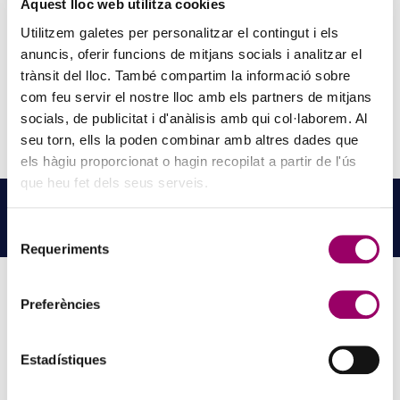
Aquest lloc web utilitza cookies
Pots veure el vídeo complet de la roda de premsa de la denúncia a
Utilitzem galetes per personalitzar el contingut i els
través d’
aquest enllaç
.
anuncis, oferir funcions de mitjans socials i analitzar el
trànsit del lloc. També compartim la informació sobre
com feu servir el nostre lloc amb els partners de mitjans
socials, de publicitat i d'anàlisis amb qui col·laborem. Al
seu torn, ells la poden combinar amb altres dades que
els hàgiu proporcionat o hagin recopilat a partir de l'ús
que heu fet dels seus serveis.
NOTÍCIES
RELACIONADES
Selecció
LLEGEIX MÉS NOTÍCIES →
Requeriments
de
consentiment
Preferències
PINZELLS A PUNT? PARTICIPA AL CONCURS DE
PINTURA DEL COL·LEGI
Estadístiques
5 d'agost de 2026