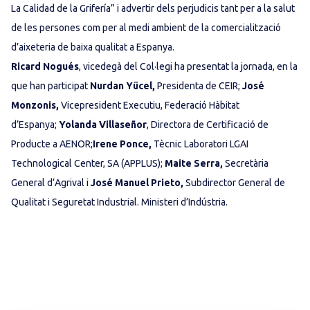
La Calidad de la Grifería” i advertir dels perjudicis tant per a la salut
de les persones com per al medi ambient de la comercialització
d’aixeteria de baixa qualitat a Espanya.
Ricard Nogués
, vicedegà del Col·legi ha presentat la jornada, en la
que han participat
Nurdan Yücel,
Presidenta de CEIR;
José
Monzonis,
Vicepresident Executiu, Federació Hàbitat
d’Espanya;
Yolanda Villaseñor
, Directora de Certificació de
Producte a AENOR;
Irene Ponce,
Tècnic Laboratori LGAI
Technological Center, SA (APPLUS);
Maite Serra,
Secretària
General d’Agrival i
José Manuel Prieto,
Subdirector General de
Qualitat i Seguretat Industrial. Ministeri d’Indústria.