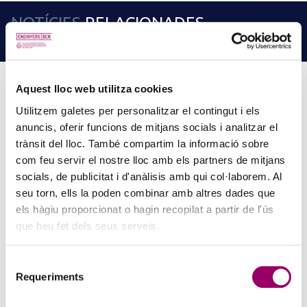
NOTÍCIES
RELACIONADES
LLEGEIX MÉS NOTÍCIES →
Aquest lloc web utilitza cookies
Utilitzem galetes per personalitzar el contingut i els
PINZELLS A PUNT? PARTICIPA AL CONCURS DE
anuncis, oferir funcions de mitjans socials i analitzar el
PINTURA DEL COL·LEGI
trànsit del lloc. També compartim la informació sobre
5 d'agost de 2026
com feu servir el nostre lloc amb els partners de mitjans
La creativitat torna a ser protagonista amb el Concurs de Pintura de
socials, de publicitat i d'anàlisis amb qui col·laborem. Al
la Comissió d’Acció Social del Col·legi. Si t’agrada expressar-te a
seu torn, ells la poden combinar amb altres dades que
través de l’art i vols compartir la teva…
els hàgiu proporcionat o hagin recopilat a partir de l'ús
que heu fet dels seus serveis.
Selecció
Requeriments
de
consentiment