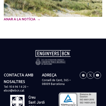
ANAR A LA NOTÍCIA
CONTACTA AMB
ADREÇA
Consell de Cent, 365 –
NOSALTRES
08009 Barcelona
Tel:
934 96 14 20
–
ebcn@ebcn.cat