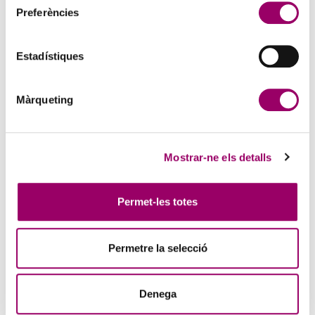
Preferències
Estadístiques
ANAR A LA NOTÍCIA
Màrqueting
FACILITY MANAGEMENT: LA GESTIÓ DELS
SERVEIS DE NETEJA I SERVEIS AUXILIARS
3 d'agost de 2026
Mostrar-ne els detalls
Tecnoaula en col·laboració amb el Col·legi de l’Arquitectura
Tècnica de Barcelona (CATEB), organitza aquest curs que es durà a
terme els dies 3, 8 i 15 de setembre de 2026,…
Permet-les totes
Permetre la selecció
Denega