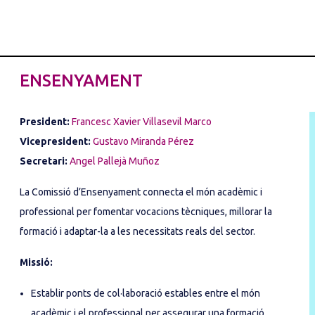
ENSENYAMENT
President:
Francesc Xavier Villasevil Marco
Vicepresident:
Gustavo Miranda Pérez
Secretari:
Angel Pallejà Muñoz
La Comissió d’Ensenyament connecta el món acadèmic i
professional per fomentar vocacions tècniques, millorar la
formació i adaptar-la a les necessitats reals del sector.
Missió:
Establir ponts de col·laboració estables entre el món
acadèmic i el professional per assegurar una formació