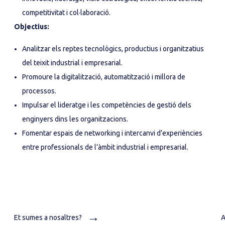
competitivitat i col·laboració.
Objectius:
Analitzar els reptes tecnològics, productius i organitzatius
del teixit industrial i empresarial.
Promoure la digitalització, automatització i millora de
processos.
Impulsar el lideratge i les competències de gestió dels
enginyers dins les organitzacions.
Fomentar espais de networking i intercanvi d’experiències
entre professionals de l’àmbit industrial i empresarial.
→
Et sumes a nosaltres?
A