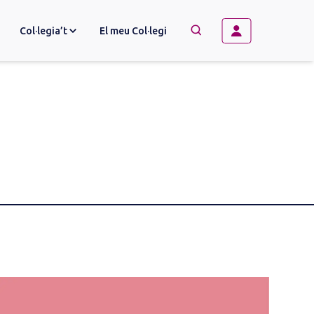
Col·legia’t
El meu Col·legi
→
BUSCAR