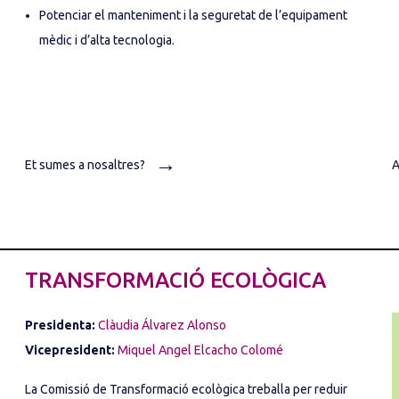
Potenciar el manteniment i la seguretat de l’equipament
mèdic i d’alta tecnologia.
→
Et sumes a nosaltres?
A
TRANSFORMACIÓ ECOLÒGICA
Presidenta:
Clàudia Álvarez Alonso
Vicepresident:
Miquel Angel Elcacho Colomé
La Comissió de Transformació ecològica treballa per reduir