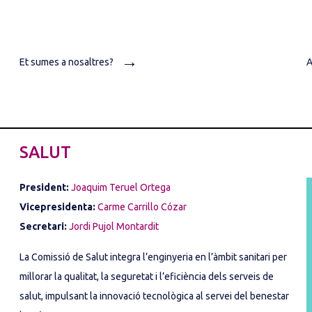
→
Et sumes a nosaltres?
A
SALUT
President:
Joaquim Teruel Ortega
Vicepresidenta:
Carme Carrillo Cózar
Secretari:
Jordi Pujol Montardit
La Comissió de Salut integra l’enginyeria en l’àmbit sanitari per
millorar la qualitat, la seguretat i l’eficiència dels serveis de
salut, impulsant la innovació tecnològica al servei del benestar