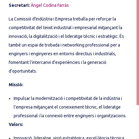
Secretari:
Àngel Codina Farràs
La Comissió d’Indústria i Empresa treballa per reforçar la
competitivitat del teixit industrial i empresarial mitjançant la
innovació, la digitalització i el lideratge tècnic i estratègic. És
també un espai de trobada i networking professional per a
enginyers i enginyeres en entorns directius i industrials,
fomentant l’intercanvi d’experiències i la generació
d’oportunitats.
Missió:
Impulsar la modernització i competitivitat de la indústria i
l’empresa mitjançant el coneixement tècnic, el lideratge
professional i la connexió entre enginyers i organitzacions.
Valors:
Innovació, lideratge, visió estratègica, excel·lència tècnica,