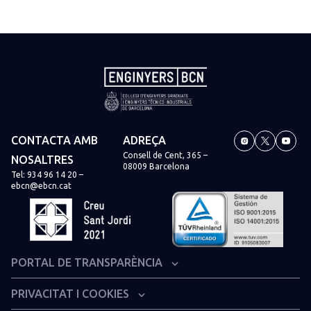
CONTACTA AMB
ADREÇA
Consell de Cent, 365 –
NOSALTRES
08009 Barcelona
Tel:
934 96 14 20
–
ebcn@ebcn.cat
PORTAL DE TRANSPARÈNCIA
Organització institucional i estructura administrativa
PRIVACITAT I COOKIES
Informació econòmica i financera