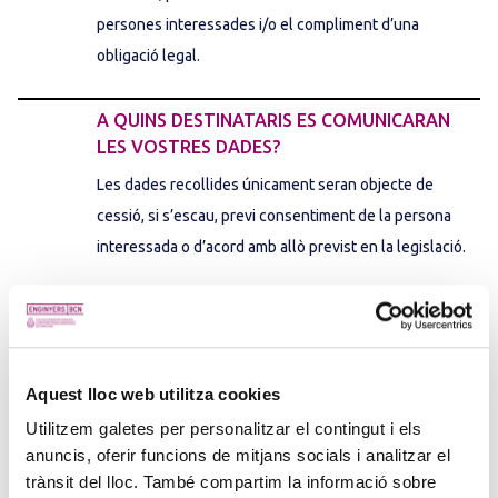
persones interessades i/o el compliment d’una
obligació legal.
A QUINS DESTINATARIS ES COMUNICARAN
LES VOSTRES DADES?
Les dades recollides únicament seran objecte de
cessió, si s’escau, previ consentiment de la persona
interessada o d’acord amb allò previst en la legislació.
QUINS SÓN ELS VOSTRES DRETS?
Accedir, rectificar i suprimir les dades, així com els
altres drets, com són la limitació del tractament i el dret
Aquest lloc web utilitza cookies
a la portabilitat de les dades, tal com determina la
Utilitzem galetes per personalitzar el contingut i els
normativa vigent en protecció de dades, adreçant-se
anuncis, oferir funcions de mitjans socials i analitzar el
per escrit, acompanyant fotocòpia de DNI, al domicili de
trànsit del lloc. També compartim la informació sobre