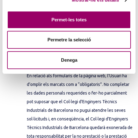
categoria de dades personals; categoria de
destinataris; transferències internacionals de dades i
Permet-les totes
conservació
—
Registre de les activitats del
tractament Del Col·legi
Permetre la selecció
ÉS OBLIGATORI PROPORCIONAR TOTA LA
INFORMACIÓ SOL·LICITADA EN ELS
Denega
FORMULARIS DE LA PÀGINA WEB?
En relació als formularis de la pàgina web, l’Usuari ha
d’omplir els marcats com a “obligatoris”. No completar
les dades personals requerides o fer-ho parcialment
pot suposar que el Col·legi d’Enginyers Tècnics
Industrials de Barcelona no pugui atendre les seves
sol·licituds i, en conseqüència, el Col·legi d’Enginyers
Tècnics Industrials de Barcelona quedarà exonerada de
tota responsabilitat per la no prestació o la prestació