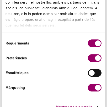
l’entitat.
com feu servir el nostre lloc amb els partners de mitjans
socials, de publicitat i d'anàlisis amb qui col·laborem. Al
Per últim, el Col·legi d’Enginyers Tècnics Industrials de
seu torn, ells la poden combinar amb altres dades que
Barcelona l’informa que, en cas d’incompliment en el
els hàgiu proporcionat o hagin recopilat a partir de l'ús
que heu fet dels seus serveis.
tractament de dades, té dret a presentar una
reclamació davant l’Autoritat Catalana de Protecció de
Selecció
Dades.
Requeriments
de
consentiment
REGISTRE D’ACTIVITATS DE TRACTAMENT
Preferències
DEL COL·LEGI D’ENGINYERS TÈCNICS
INDUSTRIALS DE BARCELONA
Proveïdors
Estadístiques
Usuaris web
Membres de Taules Consultives
Màrqueting
Base de dades col·legiats
Podeu accedir a la descripció completa dels
tractaments, —
finalitats; categoria d’interessats;
Mostrar-ne els detalls