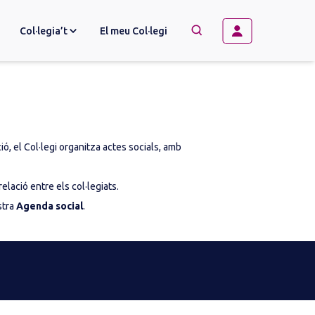
Col·legia’t
El meu Col·legi
→
BUSCAR
ó, el Col·legi organitza actes socials, amb
lació entre els col·legiats.
stra
Agenda social
.