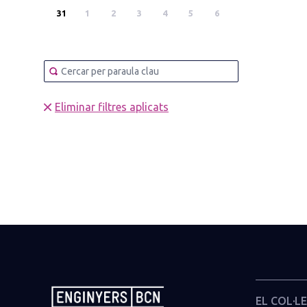
31
1
2
3
4
5
6
Eliminar filtres aplicats
EL COL·LE