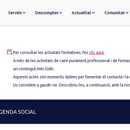
Serveis
Descomptes
Actualitat
Comunitat
Per consultar les activitats formatives, fes
clic aquí.
A més de les activitats de caire purament professional i de formaci
un contingut més lúdic.
Aquests actes són moments òptims per fomentar el contacte i la re
Us convidem a gaudir-ne. Descobriu-les, a continuació, amb la no
GENDA SOCIAL