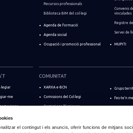
Recursos professionals
Convenis de
Biblioteca BIM del col·legi
vinculades
Registre de
Agenda de formació
Servei de 
Agenda social
Ocupació i promoció professional
MUPITI
A’T
COMUNITAT
·legiar
XARXA e-BCN
Grups terri
egiar-me
Comissions del Col·legi
Fes-te’n m
promocions
Comissions Tècniques
Directori d
ó d’estiu
Comissions Professionals
Registre de
cookies
Comissions Socials
ENGINYERS 
alitzar el contingut i els anuncis, oferir funcions de mitjans socia
ant