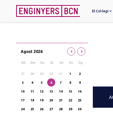
El Col·legi
Search
for:
Agost
2026
Dll
Dm
Dx
Dj
Dv
Ds
Dg
27
28
29
30
31
1
2
3
4
5
6
7
8
9
10
11
12
13
14
15
16
A
17
18
19
20
21
22
23
24
25
26
27
28
29
30