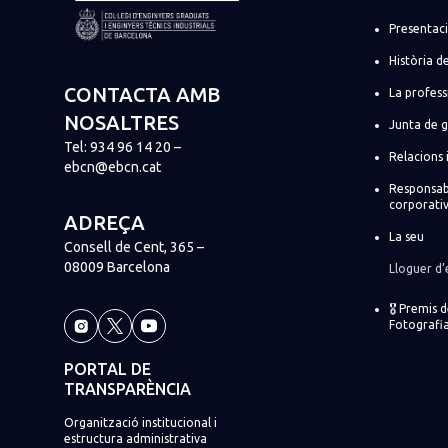
Presentac
Història de
CONTACTA AMB
La profess
NOSALTRES
Junta de 
Tel:
934 96 14 20
–
Relacions 
ebcn@ebcn.cat
Responsabi
corporati
ADREÇA
La seu
Consell de Cent, 365 –
08009 Barcelona
Lloguer d’
🎖️ Premis 
Fotografia
PORTAL DE
TRANSPARÈNCIA
Organització institucional i
estructura administrativa