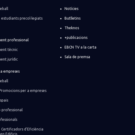
eball
Notícies
i estudiants precol·legiats
Butlletins
Theknos
+publicacions
ent professional
EBCN TV a la carta
ent tècnic
Sala de premsa
ent jurídic
r a empreses
eball
Promocions per a empreses
spais
ó professional
fessionals
 Certificadors d’Eficiència
en Edificis