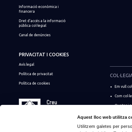
Informació econòmica i
financera
Dret d’accés a la informació
pública col·legial
Canal de denúncies
PRIVACITAT I COOKIES
Avís legal
Política de privacitat
COL·LEGI
Política de cookies
Em vull col
Com col·l
Quotes i 
☀️ Promoci
Aquest lloc web utilitza 
Utilitzem galetes per person
Soc estudi