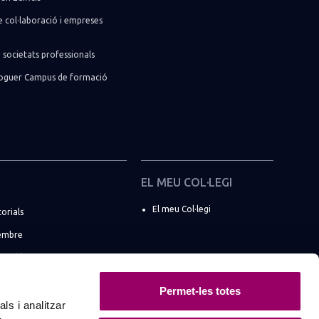
 col·laboració i empreses
 societats professionals
lloguer Campus de formació
EL MEU COL·LEGI
El meu Col·legi
torials
embre
e col·legiats
 societats professionals
Permet-les totes
BCN a les xarxes
ls i analitzar