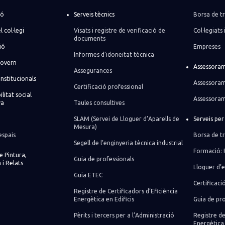
ió
Serveis tècnics
Borsa de tr
l col·legi
Visats i registre de verificació de
Col·legiats 
documents
ió
Empreses
Informes d’idoneïtat tècnica
govern
Assessoram
Assegurances
institucionals
Assessoram
Certificació professional
litat social
Assessoram
va
Taules consultives
SLAM (Servei de Lloguer d’Aparells de
Serveis pe
Mesura)
espais
Borsa de tr
Segell de l’enginyeria tècnica industrial
Formació: 
de Pintura,
Guia de professionals
 i Relats
Lloguer d’e
Guia ETEC
Certificaci
Registre de Certificadors d’Eficiència
Energètica en Edificis
Guia de pro
Pèrits i tercers per a l’Administració
Registre de
Energètica 