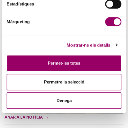
Estadístiques
FACILITY MANAGEMENT: LA GESTIÓ DELS
SERVEIS DE NETEJA I SERVEIS AUXILIARS
Màrqueting
3 d'agost de 2026
Tecnoaula en col·laboració amb el Col·legi de l’Arquitectura
Tècnica de Barcelona (CATEB), organitza aquest curs que es durà a
terme els dies 3, 8 i 15 de setembre de 2026,…
Mostrar-ne els detalls
Permet-les totes
Permetre la selecció
Denega
ANAR A LA NOTÍCIA