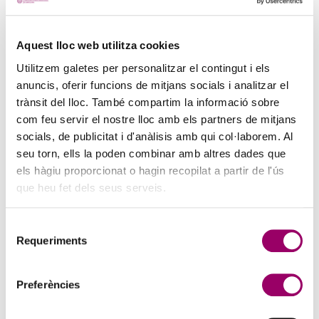
PINZELLS A PUNT? PARTICIPA AL CONCURS DE
Aquest lloc web utilitza cookies
PINTURA DEL COL·LEGI
Utilitzem galetes per personalitzar el contingut i els
5 d'agost de 2026
anuncis, oferir funcions de mitjans socials i analitzar el
La creativitat torna a ser protagonista amb el Concurs de Pintura de
trànsit del lloc. També compartim la informació sobre
la Comissió d’Acció Social del Col·legi. Si t’agrada expressar-te a
com feu servir el nostre lloc amb els partners de mitjans
través de l’art i vols compartir la teva…
socials, de publicitat i d'anàlisis amb qui col·laborem. Al
seu torn, ells la poden combinar amb altres dades que
els hàgiu proporcionat o hagin recopilat a partir de l'ús
que heu fet dels seus serveis.
Selecció
Requeriments
de
consentiment
Preferències
ANAR A LA NOTÍCIA