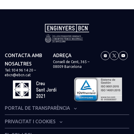
CONTACTA AMB
ADREÇA
Consell de Cent, 365 –
NOSALTRES
08009 Barcelona
Tel:
934 96 14 20
–
ebcn@ebcn.cat
PORTAL DE TRANSPARÈNCIA
Organització institucional i estructura administrativa
PRIVACITAT I COOKIES
Informació econòmica i financera
Avís legal