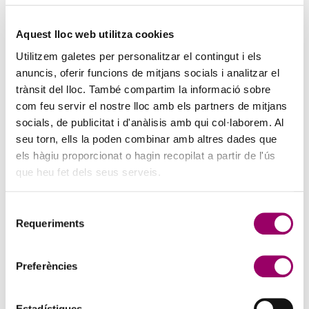
PINZELLS A PUNT? PARTICIPA AL CONCURS DE
PINTURA DEL COL·LEGI
Aquest lloc web utilitza cookies
5 d'agost de 2026
Utilitzem galetes per personalitzar el contingut i els
La creativitat torna a ser protagonista amb el Concurs de Pintura de
anuncis, oferir funcions de mitjans socials i analitzar el
la Comissió d’Acció Social del Col·legi. Si t’agrada expressar-te a
trànsit del lloc. També compartim la informació sobre
través de l’art i vols compartir la teva…
com feu servir el nostre lloc amb els partners de mitjans
socials, de publicitat i d'anàlisis amb qui col·laborem. Al
seu torn, ells la poden combinar amb altres dades que
els hàgiu proporcionat o hagin recopilat a partir de l'ús
que heu fet dels seus serveis.
Selecció
Requeriments
de
consentiment
Preferències
ANAR A LA NOTÍCIA
Estadístiques