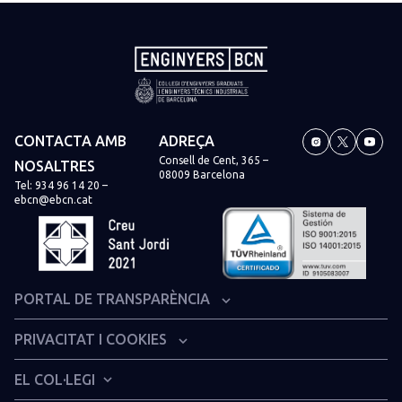
CONTACTA AMB
ADREÇA
Consell de Cent, 365 –
NOSALTRES
08009 Barcelona
Tel:
934 96 14 20
–
ebcn@ebcn.cat
PORTAL DE TRANSPARÈNCIA
Organització institucional i estructura administrativa
PRIVACITAT I COOKIES
Informació econòmica i financera
Avís legal
EL COL·LEGI
Dret d’accés a la informació pública col·legial
Política de privacitat