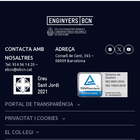
CONTACTA AMB
ADREÇA
Consell de Cent, 365 –
NOSALTRES
08009 Barcelona
Tel:
934 96 14 20
–
ebcn@ebcn.cat
PORTAL DE TRANSPARÈNCIA
Organització institucional i estructura administrativa
PRIVACITAT I COOKIES
Informació econòmica i financera
Avís legal
EL COL·LEGI
Dret d’accés a la informació pública col·legial
Política de privacitat