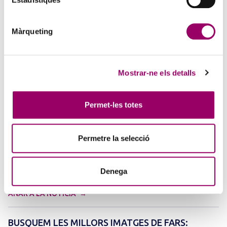
FACILITY MANAGEMENT: LA GESTIÓ DELS
SERVEIS DE NETEJA I SERVEIS AUXILIARS
3 d'agost de 2026
Màrqueting
Tecnoaula en col·laboració amb el Col·legi de l’Arquitectura
Tècnica de Barcelona (CATEB), organitza aquest curs que es durà a
terme els dies 3, 8 i 15 de setembre de 2026,…
Mostrar-ne els detalls
Permet-les totes
Permetre la selecció
Denega
ANAR A LA NOTÍCIA
BUSQUEM LES MILLORS IMATGES DE FARS: