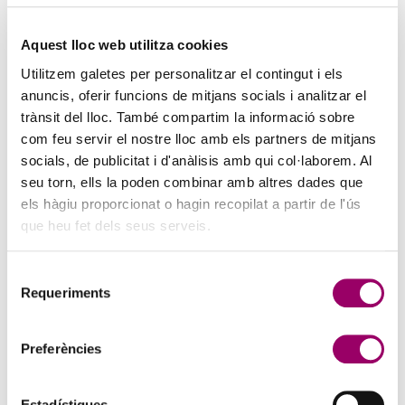
PINZELLS A PUNT? PARTICIPA AL CONCURS DE
PINTURA DEL COL·LEGI
Aquest lloc web utilitza cookies
5 d'agost de 2026
Utilitzem galetes per personalitzar el contingut i els
La creativitat torna a ser protagonista amb el Concurs de Pintura de
anuncis, oferir funcions de mitjans socials i analitzar el
la Comissió d’Acció Social del Col·legi. Si t’agrada expressar-te a
trànsit del lloc. També compartim la informació sobre
través de l’art i vols compartir la teva…
com feu servir el nostre lloc amb els partners de mitjans
socials, de publicitat i d'anàlisis amb qui col·laborem. Al
seu torn, ells la poden combinar amb altres dades que
els hàgiu proporcionat o hagin recopilat a partir de l'ús
que heu fet dels seus serveis.
Selecció
Requeriments
de
consentiment
Preferències
ANAR A LA NOTÍCIA
Estadístiques