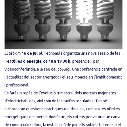
El pròxim
16 de juliol
, Tecnoaula organitza una nova sessió de les
Tertúlies d’energia
, de
18 a 19.30 h,
presencial i per
videoconferència, a la seu del col·legi. Una conferència centrada en
l’actualitat del sector energètic i el seu impacte en l’àmbit domèstic
i professional.
Es farà un repàs de l’evolució trimestral dels mercats majoristes
d’electricitat i gas, així com de les tarifes regulades. També
s’abordaran qüestions pràctiques del dia a dia, com ara les ofertes
energètiques del mercat domèstic, els criteris per valorar un canvi
de comercialitzadora, la instal·lació de panells solars i bateries o el