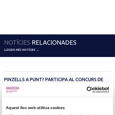
NOTÍCIES
RELACIONADES
LLEGEIX MÉS NOTÍCIES →
PINZELLS A PUNT? PARTICIPA AL CONCURS DE
PINTURA DEL COL·LEGI
5 d'agost de 2026
La creativitat torna a ser protagonista amb el Concurs de Pintura de
la Comissió d’Acció Social del Col·legi. Si t’agrada expressar-te a
Aquest lloc web utilitza cookies
través de l’art i vols compartir la teva…