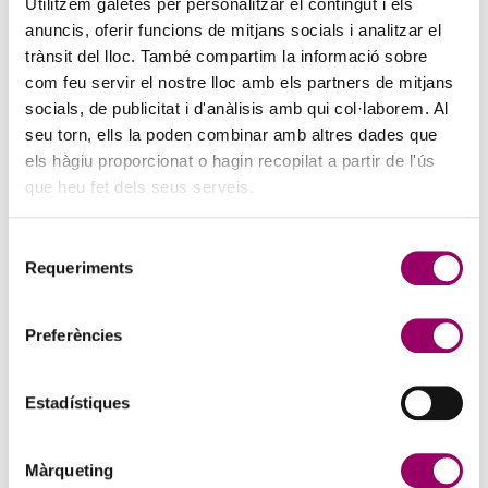
Utilitzem galetes per personalitzar el contingut i els
anuncis, oferir funcions de mitjans socials i analitzar el
trànsit del lloc. També compartim la informació sobre
com feu servir el nostre lloc amb els partners de mitjans
socials, de publicitat i d'anàlisis amb qui col·laborem. Al
seu torn, ells la poden combinar amb altres dades que
els hàgiu proporcionat o hagin recopilat a partir de l'ús
que heu fet dels seus serveis.
Selecció
ANAR A LA NOTÍCIA
Requeriments
de
consentiment
FACILITY MANAGEMENT: LA GESTIÓ DELS
Preferències
SERVEIS DE NETEJA I SERVEIS AUXILIARS
3 d'agost de 2026
Estadístiques
Tecnoaula en col·laboració amb el Col·legi de l’Arquitectura
Tècnica de Barcelona (CATEB), organitza aquest curs que es durà a
terme els dies 3, 8 i 15 de setembre de 2026,…
Màrqueting