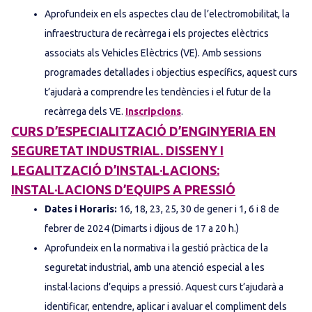
Aprofundeix en els aspectes clau de l’electromobilitat, la
infraestructura de recàrrega i els projectes elèctrics
associats als Vehicles Elèctrics (VE). Amb sessions
programades detallades i objectius específics, aquest curs
t’ajudarà a comprendre les tendències i el futur de la
recàrrega dels VE.
Inscripcions
.
CURS D’ESPECIALITZACIÓ D’ENGINYERIA EN
SEGURETAT INDUSTRIAL. DISSENY I
LEGALITZACIÓ D’INSTAL·LACIONS:
INSTAL·LACIONS D’EQUIPS A PRESSIÓ
Dates i Horaris:
16, 18, 23, 25, 30 de gener i 1, 6 i 8 de
febrer de 2024 (Dimarts i dijous de 17 a 20 h.)
Aprofundeix en la normativa i la gestió pràctica de la
seguretat industrial, amb una atenció especial a les
instal·lacions d’equips a pressió. Aquest curs t’ajudarà a
identificar, entendre, aplicar i avaluar el compliment dels