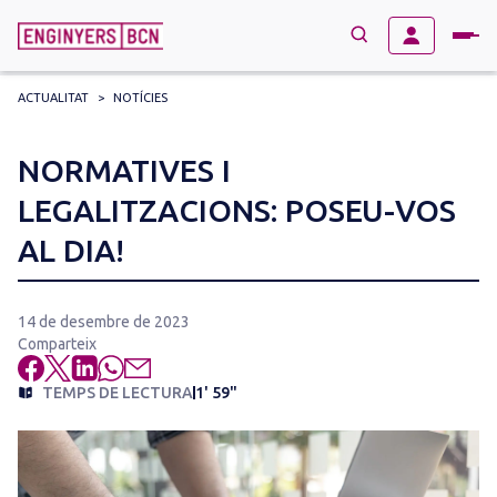
ACTUALITAT
>
NOTÍCIES
→
BUSCAR
Search
NORMATIVES I
for:
LEGALITZACIONS: POSEU-VOS
AL DIA!
14 de desembre de 2023
Comparteix
TEMPS DE LECTURA
1' 59"