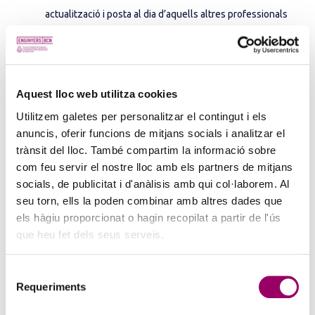
actualització i posta al dia d’aquells altres professionals
que venen desenvolupant tasques relacionades amb les
instal·lacions de Baixa Tensió. Aquest mòdul és el primer
d’un total de 3, que permetran als tècnics que els cursin
aprofundir àmpliament en una tipologia d’instal·lacions que
Aquest lloc web utilitza cookies
està molt present dins l’àmbit professional dels enginyers
Utilitzem galetes per personalitzar el contingut i els
graduats i els enginyers tècnics industrials.
Inscripcions
.
anuncis, oferir funcions de mitjans socials i analitzar el
trànsit del lloc. També compartim la informació sobre
Segon mòdul de la trilogia especialitzada en baixa
com feu servir el nostre lloc amb els partners de mitjans
tensió.
socials, de publicitat i d'anàlisis amb qui col·laborem. Al
Tercer mòdul de la trilogia especialitzada en baixa
seu torn, ells la poden combinar amb altres dades que
tensió.
els hàgiu proporcionat o hagin recopilat a partir de l'ús
que heu fet dels seus serveis.
Selecció
Requeriments
de
consentiment