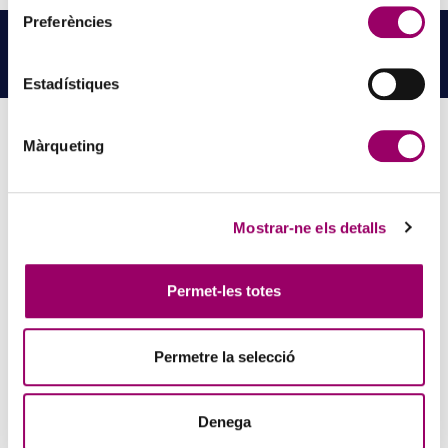
Preferències
NOTÍCIES
RELACIONADES
LLEGEIX MÉS NOTÍCIES →
Estadístiques
Màrqueting
PINZELLS A PUNT? PARTICIPA AL CONCURS DE
PINTURA DEL COL·LEGI
Mostrar-ne els detalls
5 d'agost de 2026
La creativitat torna a ser protagonista amb el Concurs de Pintura de
la Comissió d’Acció Social del Col·legi. Si t’agrada expressar-te a
Permet-les totes
través de l’art i vols compartir la teva…
Permetre la selecció
Denega