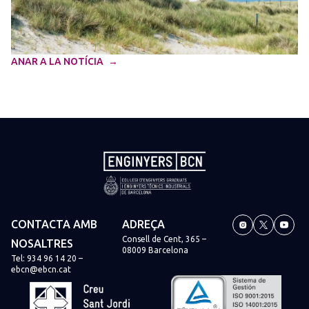
ANAR A LA NOTÍCIA
CONTACTA AMB
ADREÇA
Consell de Cent, 365 –
NOSALTRES
08009 Barcelona
Tel:
934 96 14 20
–
ebcn@ebcn.cat