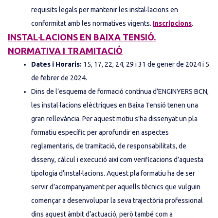
requisits legals per mantenir les instal·lacions en
conformitat amb les normatives vigents.
Inscripcions
.
INSTAL·LACIONS EN BAIXA TENSIÓ.
NORMATIVA I TRAMITACIÓ
Dates i Horaris:
15, 17, 22, 24, 29 i 31 de gener de 2024 i 5
de febrer de 2024.
Dins de l’esquema de formació contínua d’ENGINYERS BCN,
les instal·lacions elèctriques en Baixa Tensió tenen una
gran rellevància. Per aquest motiu s’ha dissenyat un pla
formatiu específic per aprofundir en aspectes
reglamentaris, de tramitació, de responsabilitats, de
disseny, càlcul i execució així com verificacions d’aquesta
tipologia d’instal·lacions. Aquest pla formatiu ha de ser
servir d’acompanyament per aquells tècnics que vulguin
començar a desenvolupar la seva trajectòria professional
dins aquest àmbit d’actuació, però també com a