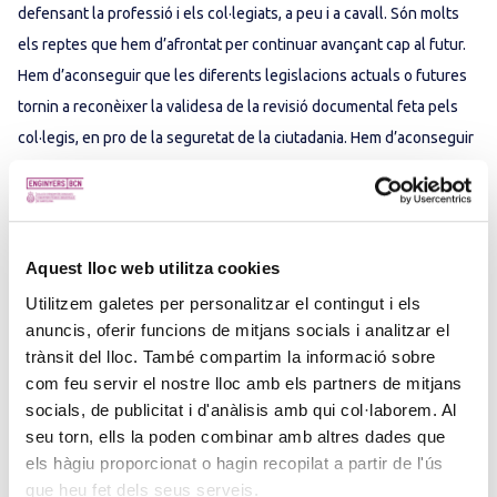
defensant la professió i els col·legiats, a peu i a cavall. Són molts
els reptes que hem d’afrontat per continuar avançant cap al futur.
Hem d’aconseguir que les diferents legislacions actuals o futures
tornin a reconèixer la validesa de la revisió documental feta pels
col·legis, en pro de la seguretat de la ciutadania. Hem d’aconseguir
que les empreses i les administracions valorin i demanin la
col·legiació com a garantia de professionalitat, actualització de
coneixements i compromís. Hem d’aconseguir que desapareguin
els dos nivells d’enginyeria impropis del segle XXI, que només fan
Aquest lloc web utilitza cookies
que crear confusió a les empreses, les administracions i a la
Utilitzem galetes per personalitzar el contingut i els
societat; i hem d’aconseguir la fusió del col·legis d’enginyeria en un
anuncis, oferir funcions de mitjans socials i analitzar el
de sol per ser un lobby professional potent; entre més coses.
trànsit del lloc. També compartim la informació sobre
com feu servir el nostre lloc amb els partners de mitjans
Acabem d’encetar un nou any el qual, malgrat les incerteses
socials, de publicitat i d'anàlisis amb qui col·laborem. Al
econòmiques, pot ser important per anar-nos acostant als
seu torn, ells la poden combinar amb altres dades que
objectius esmentats. Hem de reconèixer que són ambiciosos i que
els hàgiu proporcionat o hagin recopilat a partir de l'ús
no serà gens fàcil aconseguir-los, però també hem de dir que
que heu fet dels seus serveis.