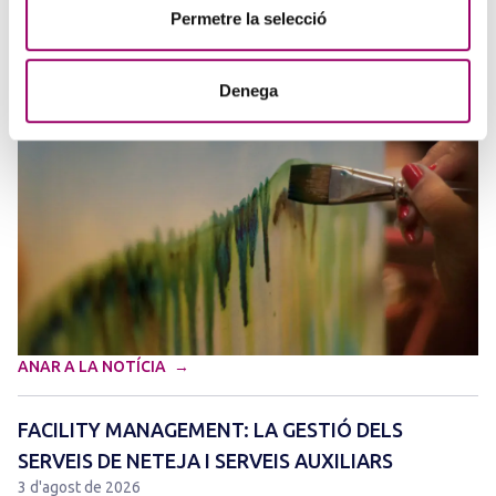
5 d'agost de 2026
Permetre la selecció
La creativitat torna a ser protagonista amb el Concurs de Pintura de
la Comissió d’Acció Social del Col·legi. Si t’agrada expressar-te a
través de l’art i vols compartir la teva…
Denega
ANAR A LA NOTÍCIA
FACILITY MANAGEMENT: LA GESTIÓ DELS
SERVEIS DE NETEJA I SERVEIS AUXILIARS
3 d'agost de 2026