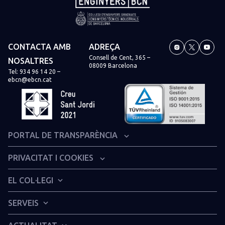
CONTACTA AMB
ADREÇA
Consell de Cent, 365 –
NOSALTRES
08009 Barcelona
Tel:
934 96 14 20
–
ebcn@ebcn.cat
PORTAL DE TRANSPARÈNCIA
Organització institucional i estructura administrativa
PRIVACITAT I COOKIES
Informació econòmica i financera
Avís legal
EL COL·LEGI
Dret d’accés a la informació pública col·legial
Política de privacitat
Presentació
Canal de denúncies
SERVEIS
Política de cookies
Història del col·legi
Serveis tècnics