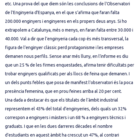
etc. Una prova del que diem són les conclusions de l’Observatori
de l’Enginyeria d’Espanya, en el que s’afirma que faran falta
200.000 enginyers i enginyeres en els propers deus anys. Si ho
extrapolem a Catalunya, més o menys, en faran falta entre 30.000 i
40.000. Val a dir que l’enginyeria cada cop és més transversal, la
figura de l’enginyer clàssic perd protagonisme i les empreses
demanen nous perfils. Sense anar més lluny, en l’informe es diu
que un 25 % de les firmes enquestades, afirma tenir dificultats per
trobar enginyers qualificats per als llocs de feina que demanen. I
un dels punts febles que posa de manifest l’observatori és la poca
presència femenina, que en prou feines arriba al 20 per cent.
Una dada a destacar és que els titulats de l’àmbit industrial
representem el 43% del total d’enginyeries, dels quals un 32%
correspon a enginyers i màsters i un 68 % a enginyers tècnics i
graduats. I que en les dues darreres dècades el nombre
d’estudiants en aquest àmbit ha crescut un 47%, al contrari