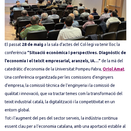
El passat
28 de maig
a la sala d’actes del Col·legi va tenir lloc la
conferència
“Situació econòmica i perspectives. Diagnòstic de
l’economia i el teixit empresarial, aranzels, IA…”
de la mà del
catedràtic d’economia de la Universitat Pompeu Fabra,
Oriol Amat
.
Una conferència organitzada per les comissions d’enginyers
d’empresa, la comissió tècnica de l’enginyeria i la comissió de
qualitat i innovació, que va tractar temes com la transformació del
teixit industrial català, la digitalització i la competitivitat en un
entorn global.
Tot i l’augment del pes del sector serveis, la indústria continua
essent clau per a l’economia catalana, amb una aportació estable al