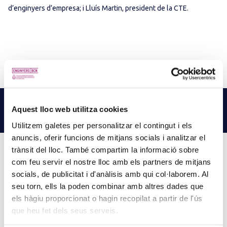
d’enginyers d’empresa; i Lluís Martin, president de la CTE.
NOTÍCIES
RELACIONADES
Aquest lloc web utilitza cookies
LLEGEIX MÉS NOTÍCIES →
Utilitzem galetes per personalitzar el contingut i els
anuncis, oferir funcions de mitjans socials i analitzar el
trànsit del lloc. També compartim la informació sobre
com feu servir el nostre lloc amb els partners de mitjans
socials, de publicitat i d'anàlisis amb qui col·laborem. Al
PINZELLS A PUNT? PARTICIPA AL CONCURS DE
seu torn, ells la poden combinar amb altres dades que
PINTURA DEL COL·LEGI
els hàgiu proporcionat o hagin recopilat a partir de l'ús
5 d'agost de 2026
que heu fet dels seus serveis.
La creativitat torna a ser protagonista amb el Concurs de Pintura de
la Comissió d’Acció Social del Col·legi. Si t’agrada expressar-te a