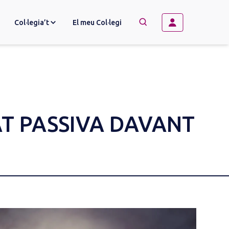
Col·legia’t
El meu Col·legi
→
BUSCAR
T PASSIVA DAVANT