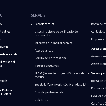
GI
SERVEIS
ió
Serveis tècnics
Borsa de tr
l col·legi
Visats i registre de verificació de
Col·legiats 
documents
ió
Empreses
Informes d’idoneïtat tècnica
govern
Assessoram
Assegurances
institucionals
Assessoram
Certificació professional
litat social
Assessoram
va
Taules consultives
SLAM (Servei de Lloguer d’Aparells de
Serveis pe
Mesura)
espais
Borsa de tr
Segell de l’enginyeria tècnica industrial
Formació: 
de Pintura,
Guia de professionals
 i Relats
Lloguer d’e
Guia ETEC
Certificaci