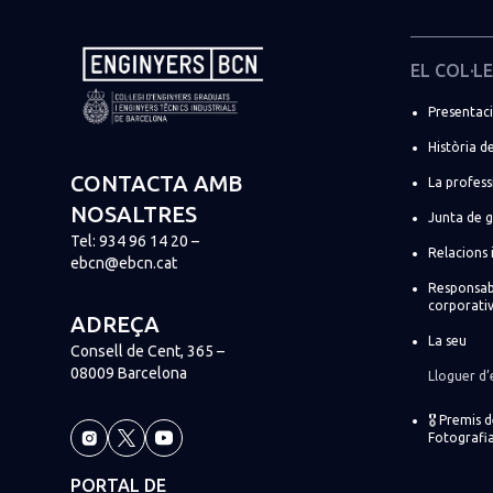
EL COL·LE
Presentac
Història de
CONTACTA AMB
La profess
NOSALTRES
Junta de 
Tel:
934 96 14 20
–
Relacions 
ebcn@ebcn.cat
Responsabi
corporati
ADREÇA
La seu
Consell de Cent, 365 –
08009 Barcelona
Lloguer d’
🎖️ Premis 
Fotografia
PORTAL DE