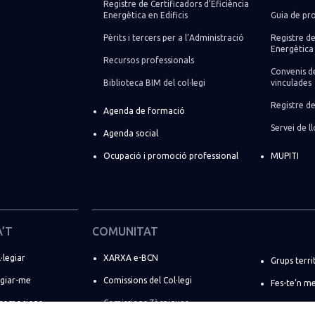
Registre de Certificadors d’Eficiència
Energètica en Edificis
Guia de pro
Pèrits i tercers per a l’Administració
Registre de
Energètica 
Recursos professionals
Convenis de
Biblioteca BIM del col·legi
vinculades
Registre de
Agenda de formació
Servei de 
Agenda social
Ocupació i promoció professional
MUPITI
A’T
COMUNITAT
·legiar
XARXA e-BCN
Grups terri
egiar-me
Comissions del Col·legi
Fes-te’n m
promocions
Comissions Tècniques
Directori d