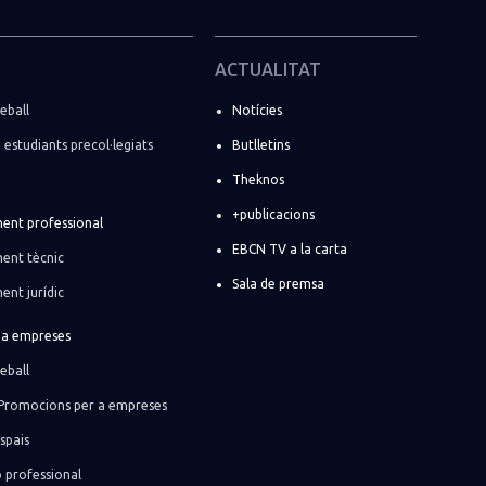
ACTUALITAT
eball
Notícies
i estudiants precol·legiats
Butlletins
Theknos
+publicacions
ent professional
EBCN TV a la carta
ent tècnic
Sala de premsa
ent jurídic
r a empreses
eball
Promocions per a empreses
spais
ó professional