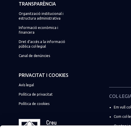
TRANSPARÈNCIA
Organització institucional i
estructura administrativa
Informació econòmica i
financera
Dret d’accés a la informació
pública col·legial
Canal de denúncies
PRIVACITAT I COOKIES
Avís legal
Política de privacitat
COL·LEGI
Política de cookies
Em vull col
Com col·l
Quotes i 