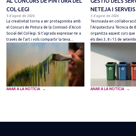
AL CONCURS DE PINTURA DEL
GESTIÓ DELS SER
COL·LEGI
NETEJA I SERVEIS
5 d'agost de 2026
3 d'agost de 2026
La creativitat torna a ser protagonista amb
Tecnoaula en col·laboració
el Concurs de Pintura de la Comissió d’Acció
l’Arquitectura Tècnica de 
Social del Col·legi. Si t’agrada expressar-te a
organitza aquest curs que
través de l’art i vols compartir la teva…
els dies 3, 8 i 15 de sete
ANAR A LA NOTÍCIA
ANAR A LA NOTÍCIA