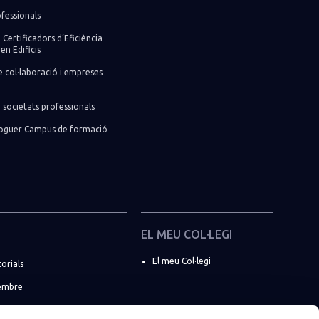
fessionals
 Certificadors d’Eficiència
en Edificis
 col·laboració i empreses
 societats professionals
lloguer Campus de formació
EL MEU COL·LEGI
El meu Col·legi
torials
embre
e col·legiats