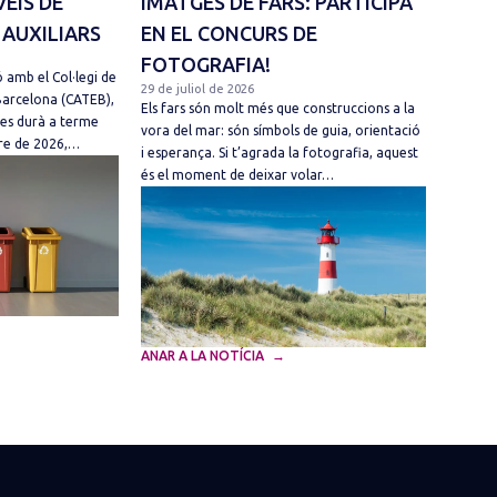
VEIS DE
IMATGES DE FARS: PARTICIPA
 AUXILIARS
EN EL CONCURS DE
FOTOGRAFIA!
 amb el Col·legi de
29 de juliol de 2026
Barcelona (CATEB),
Els fars són molt més que construccions a la
 es durà a terme
vora del mar: són símbols de guia, orientació
mbre de 2026,…
i esperança. Si t’agrada la fotografia, aquest
és el moment de deixar volar…
ANAR A LA NOTÍCIA