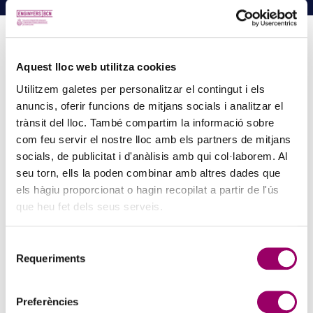
Aquest lloc web utilitza cookies
PINZELLS A PUNT? PARTICIPA AL CONCURS DE
Utilitzem galetes per personalitzar el contingut i els
PINTURA DEL COL·LEGI
anuncis, oferir funcions de mitjans socials i analitzar el
5 d'agost de 2026
trànsit del lloc. També compartim la informació sobre
La creativitat torna a ser protagonista amb el Concurs de Pintura de
com feu servir el nostre lloc amb els partners de mitjans
la Comissió d’Acció Social del Col·legi. Si t’agrada expressar-te a
socials, de publicitat i d'anàlisis amb qui col·laborem. Al
través de l’art i vols compartir la teva…
seu torn, ells la poden combinar amb altres dades que
els hàgiu proporcionat o hagin recopilat a partir de l'ús
que heu fet dels seus serveis.
Selecció
Requeriments
de
consentiment
Preferències