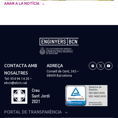
ANAR A LA NOTÍCIA
CONTACTA AMB
ADREÇA
Consell de Cent, 365 –
NOSALTRES
08009 Barcelona
Tel:
934 96 14 20
–
ebcn@ebcn.cat
PORTAL DE TRANSPARÈNCIA