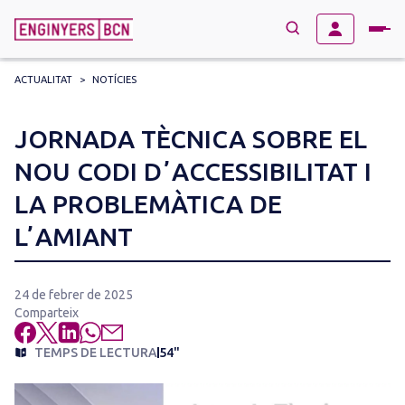
ACTUALITAT
>
NOTÍCIES
→
BUSCAR
Search
JORNADA TÈCNICA SOBRE EL
for:
NOU CODI DʼACCESSIBILITAT I
LA PROBLEMÀTICA DE
LʼAMIANT
24 de febrer de 2025
Comparteix
TEMPS DE LECTURA
54"