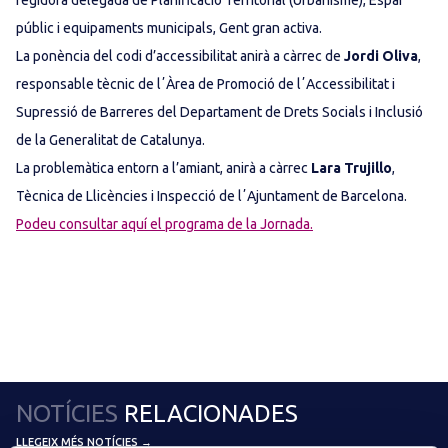
regidora delegada de Planificació Territorial (Urbanisme), Espai
públic i equipaments municipals, Gent gran activa.
La ponència del codi d’accessibilitat anirà a càrrec de
Jordi Oliva
,
responsable tècnic de lʼÀrea de Promoció de lʼAccessibilitat i
Supressió de Barreres del Departament de Drets Socials i Inclusió
de la Generalitat de Catalunya.
La problemàtica entorn a l’amiant, anirà a càrrec
Lara Trujillo
,
Tècnica de Llicències i Inspecció de lʼAjuntament de Barcelona.
Podeu consultar aquí el programa de la Jornada.
NOTÍCIES
RELACIONADES
LLEGEIX MÉS NOTÍCIES →