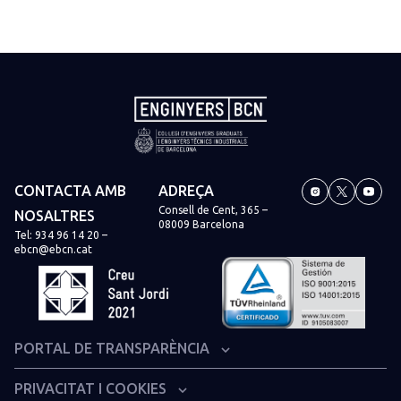
CONTACTA AMB
ADREÇA
Consell de Cent, 365 –
NOSALTRES
08009 Barcelona
Tel:
934 96 14 20
–
ebcn@ebcn.cat
PORTAL DE TRANSPARÈNCIA
Organització institucional i estructura administrativa
PRIVACITAT I COOKIES