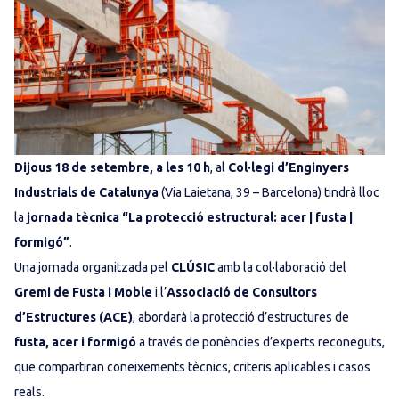
Dijous 18 de setembre, a les 10 h
, al
Col·legi d’Enginyers
Industrials de Catalunya
(Via Laietana, 39 – Barcelona) tindrà lloc
la
jornada tècnica “La protecció estructural: acer | fusta |
formigó”
.
Una jornada organitzada pel
CLÚSIC
amb la col·laboració del
Gremi de Fusta i Moble
i l’
Associació de Consultors
d’Estructures (ACE)
, abordarà la protecció d’estructures de
fusta, acer i formigó
a través de ponències d’experts reconeguts,
que compartiran coneixements tècnics, criteris aplicables i casos
reals.