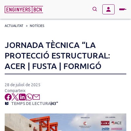
ACTUALITAT
>
NOTÍCIES
→
BUSCAR
Search
JORNADA TÈCNICA “LA
for:
PROTECCIÓ ESTRUCTURAL:
ACER | FUSTA | FORMIGÓ
28 de juliol de 2025
Comparteix
TEMPS DE LECTURA
43"