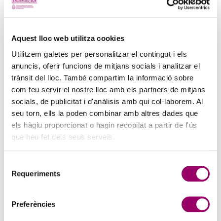
PINZELLS A PUNT? PARTICIPA AL CONCURS DE
Aquest lloc web utilitza cookies
PINTURA DEL COL·LEGI
Utilitzem galetes per personalitzar el contingut i els
5 d'agost de 2026
anuncis, oferir funcions de mitjans socials i analitzar el
La creativitat torna a ser protagonista amb el Concurs de Pintura de
trànsit del lloc. També compartim la informació sobre
la Comissió d’Acció Social del Col·legi. Si t’agrada expressar-te a
com feu servir el nostre lloc amb els partners de mitjans
través de l’art i vols compartir la teva…
socials, de publicitat i d'anàlisis amb qui col·laborem. Al
seu torn, ells la poden combinar amb altres dades que
els hàgiu proporcionat o hagin recopilat a partir de l'ús
que heu fet dels seus serveis.
Selecció
Requeriments
de
consentiment
Preferències