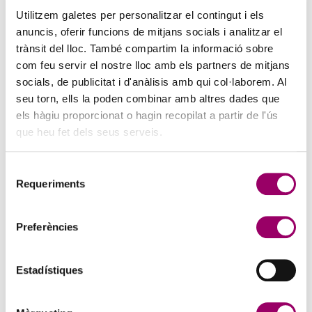
través de l’art i vols compartir la teva…
Utilitzem galetes per personalitzar el contingut i els
anuncis, oferir funcions de mitjans socials i analitzar el
trànsit del lloc. També compartim la informació sobre
com feu servir el nostre lloc amb els partners de mitjans
socials, de publicitat i d'anàlisis amb qui col·laborem. Al
seu torn, ells la poden combinar amb altres dades que
els hàgiu proporcionat o hagin recopilat a partir de l'ús
que heu fet dels seus serveis.
Selecció
Requeriments
de
ANAR A LA NOTÍCIA
consentiment
Preferències
FACILITY MANAGEMENT: LA GESTIÓ DELS
SERVEIS DE NETEJA I SERVEIS AUXILIARS
3 d'agost de 2026
Estadístiques
Tecnoaula en col·laboració amb el Col·legi de l’Arquitectura
Tècnica de Barcelona (CATEB), organitza aquest curs que es durà a