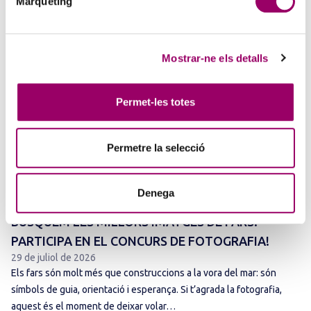
Màrqueting
terme els dies 3, 8 i 15 de setembre de 2026,…
Mostrar-ne els detalls
Permet-les totes
Permetre la selecció
ANAR A LA NOTÍCIA
Denega
BUSQUEM LES MILLORS IMATGES DE FARS:
PARTICIPA EN EL CONCURS DE FOTOGRAFIA!
29 de juliol de 2026
Els fars són molt més que construccions a la vora del mar: són
símbols de guia, orientació i esperança. Si t’agrada la fotografia,
aquest és el moment de deixar volar…