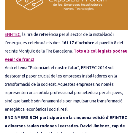
EFINTEC
, la fira de referència per al sector de la instal·lació i
l’energia, es celebrarà els dies
16 i 17 d’octubre
al pavelló 8 del
recinte Montjuïc de la Fira Barcelona.
Tots els col·legiats podreu
venir de franc!
Amb el lema “Potenciant el nostre futur”, EFINTEC 2024 vol
destacar el paper crucial de les empreses instal·ladores en la
transformació de la societat. Aquestes empreses no només
representen una sortida professional prometedora per als joves,
sinó que també són fonamentals per impulsar una transformació
energètica, econòmica i social real.
ENGINYERS BCN participarà en la cinquena edició d’EFINTEC
a diverses taules rodones i xerrades. David Jiménez, cap de