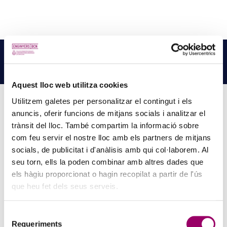
NOTÍCIES
RELACIONADES
LLEGEIX MÉS NOTÍCIES →
Aquest lloc web utilitza cookies
Utilitzem galetes per personalitzar el contingut i els
anuncis, oferir funcions de mitjans socials i analitzar el
trànsit del lloc. També compartim la informació sobre
PINZELLS A PUNT? PARTICIPA AL CONCURS DE
com feu servir el nostre lloc amb els partners de mitjans
PINTURA DEL COL·LEGI
socials, de publicitat i d'anàlisis amb qui col·laborem. Al
5 d'agost de 2026
seu torn, ells la poden combinar amb altres dades que
La creativitat torna a ser protagonista amb el Concurs de Pintura de
els hàgiu proporcionat o hagin recopilat a partir de l'ús
la Comissió d’Acció Social del Col·legi. Si t’agrada expressar-te a
que heu fet dels seus serveis.
través de l’art i vols compartir la teva…
Selecció
Requeriments
de