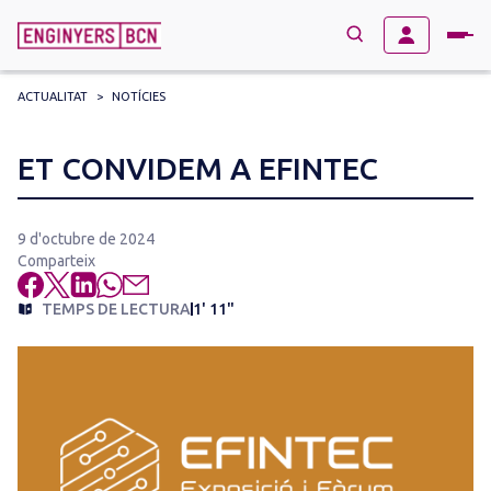
ACTUALITAT
>
NOTÍCIES
→
BUSCAR
Search
ET CONVIDEM A EFINTEC
for:
9 d'octubre de 2024
Comparteix
TEMPS DE LECTURA
1' 11"