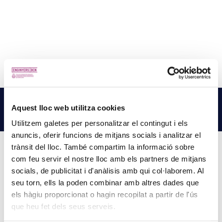
NOTÍCIES
RELACIONADES
Aquest lloc web utilitza cookies
LLEGEIX MÉS NOTÍCIES →
Utilitzem galetes per personalitzar el contingut i els
anuncis, oferir funcions de mitjans socials i analitzar el
trànsit del lloc. També compartim la informació sobre
com feu servir el nostre lloc amb els partners de mitjans
socials, de publicitat i d'anàlisis amb qui col·laborem. Al
PINZELLS A PUNT? PARTICIPA AL CONCURS DE
seu torn, ells la poden combinar amb altres dades que
PINTURA DEL COL·LEGI
els hàgiu proporcionat o hagin recopilat a partir de l'ús
5 d'agost de 2026
que heu fet dels seus serveis.
La creativitat torna a ser protagonista amb el Concurs de Pintura de