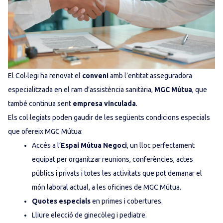
El Col·legi ha renovat el
conveni
amb l’entitat asseguradora
especialitzada en el ram d’assistència sanitària,
MGC Mútua
, que
també continua sent
empresa vinculada
.
Els col·legiats poden gaudir de les següents condicions especials
que ofereix MGC Mútua:
Accés a l’
Espai Mútua Negoci
, un lloc perfectament
equipat per organitzar reunions, conferències, actes
públics i privats i totes les activitats que pot demanar el
món laboral actual, a les oficines de MGC Mútua.
Quotes especials
en primes i cobertures.
Lliure elecció de ginecòleg i pediatre.