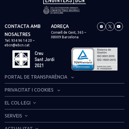
CONTACTA AMB
ADREÇA
Consell de Cent, 365 –
NOSALTRES
08009 Barcelona
Tel:
934 96 14 20
–
ebcn@ebcn.cat
PORTAL DE TRANSPARÈNCIA
Organització institucional i estructura administrativa
PRIVACITAT I COOKIES
Informació econòmica i financera
Avís legal
EL COL·LEGI
Dret d’accés a la informació pública col·legial
Política de privacitat
Presentació
Canal de denúncies
SERVEIS
Política de cookies
Història del col·legi
Serveis tècnics
ACTUALITAT