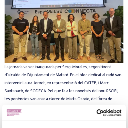
La jornada va ser inaugurada per Sergi Morales, segon tinent
d’alcalde de l’Ajuntament de Mataró. En el bloc dedicat al radó van
intervenir Laura Jornet, en representació del CATEB, i Marc
Santanach, de SODECA. Pel que fa a les novetats del nou RSCIEI,
les ponències van anar a càrrec de Marta Osorio, de l’Àrea de
Prevenció de Bombers de la Generalitat de Catalunya, i de Maria
Eugènia Gil, cap del Servei de Seguretat d’Instal·lacions de la
Subdirecció General de Seguretat Industrial de la Generalitat.