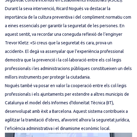
Seguretat Contra Incendis en Establiments Industrials (RSCIEI).
Durant la seva intervenció, Ricard Nogués va destacar la
importància de la cultura preventiva i del compliment normatiu com
a eines essencials per garantir la seguretat de les persones. En
aquest sentit, va recordar una coneguda reflexió de l’enginyer
Trevor Kletz: «Si creus que la seguretat és cara, prova un
accident». El degà va assenyalar que l’experiència professional
demostra que la prevenció i la col·laboració entre els col·legis
professionals i les administracions públiques constitueixen un dels
millors instruments per protegir la ciutadania.
Nogués també va posar en valor la cooperació entre els col·legis
professionals i els ajuntaments per estendre a altres municipis de
Catalunya el model dels Informes d’Idoneïtat Tècnica (IIT),
desenvolupat amb èxit a Barcelona. Aquest sistema contribueix a
agilitzar la tramitació d’obres, afavorint alhora la seguretat jurídica,
l’eficiència administrativa i el dinamisme econòmic local.