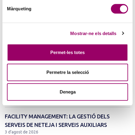
5 d'agost de 2026
La creativitat torna a ser protagonista amb el Concurs de Pintura de
Màrqueting
la Comissió d’Acció Social del Col·legi. Si t’agrada expressar-te a
través de l’art i vols compartir la teva…
Mostrar-ne els detalls
Permet-les totes
Permetre la selecció
Denega
ANAR A LA NOTÍCIA
FACILITY MANAGEMENT: LA GESTIÓ DELS
SERVEIS DE NETEJA I SERVEIS AUXILIARS
3 d'agost de 2026