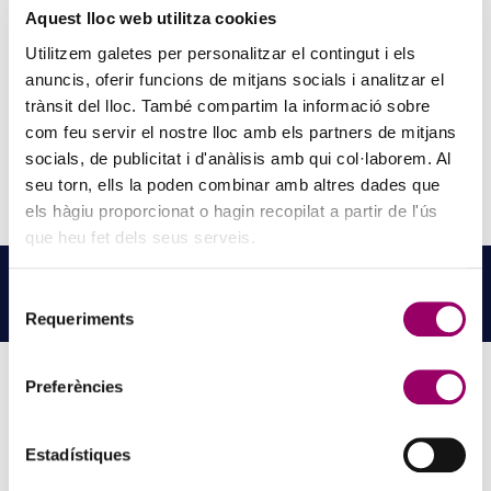
La trobada va permetre compartir coneixement tècnic, analitzar els
Aquest lloc web utilitza cookies
reptes normatius actuals i fomentar l’intercanvi d’experiències
Utilitzem galetes per personalitzar el contingut i els
entre professionals, administracions i empreses del sector.
anuncis, oferir funcions de mitjans socials i analitzar el
trànsit del lloc. També compartim la informació sobre
com feu servir el nostre lloc amb els partners de mitjans
socials, de publicitat i d'anàlisis amb qui col·laborem. Al
seu torn, ells la poden combinar amb altres dades que
els hàgiu proporcionat o hagin recopilat a partir de l'ús
que heu fet dels seus serveis.
NOTÍCIES
RELACIONADES
Selecció
LLEGEIX MÉS NOTÍCIES →
Requeriments
de
consentiment
Preferències
PINZELLS A PUNT? PARTICIPA AL CONCURS DE
Estadístiques
PINTURA DEL COL·LEGI