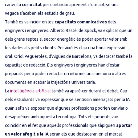
canvi i la
curiositat
per continuar aprenent i formant-se una
vegada s’acaben els estudis de grau.
També és va incidir en les
capacitats comunicatives
dels
enginyers i enginyeres. Alberto Basté, de Spock, va explicar que un
dels grans reptes al sector energètic és poder aportar valor amb
les dades als petits clients. Per això és clau una bona expressió
oral. Oriol Pegueroles, d’Aigües de Barcelona, va destacar també la
capacitat de redacció. Els enginyers i enginyeres han d’estar
preparats per a poder redactar un informe, una memòria o altres
documents en acabar la trajectòria universitària.
La
intel·ligència artificial
també va aparèixer durant el debat. Cap
dels estudiants va expressar que se sentissin amenaçats per la IA,
quan sel’s va exposar que algunes professions podrien canviar o
desaparèixer amb aquesta tecnologia. Tots els ponents van
coincidir en el fet que aquells professionals que sàpiguen
aportar
un valor afegit a la IA
seran els que destacaran en el mercat