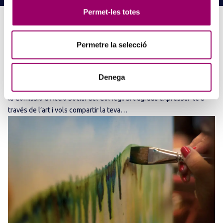
Permet-les totes
Permetre la selecció
PINZELLS A PUNT? PARTICIPA AL CONCURS DE
PINTURA DEL COL·LEGI
5 d'agost de 2026
Denega
La creativitat torna a ser protagonista amb el Concurs de Pintura de
la Comissió d’Acció Social del Col·legi. Si t’agrada expressar-te a
través de l’art i vols compartir la teva…