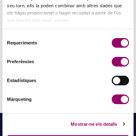
seu torn, ells la poden combinar amb altres dades que
els hàgiu proporcionat o hagin recopilat a partir de l'ús
que heu fet dels seus serveis.
Selecció
Requeriments
de
consentiment
Preferències
Estadístiques
Màrqueting
NOTÍCIES
RELACIONADES
Mostrar-ne els detalls
LLEGEIX MÉS NOTÍCIES →