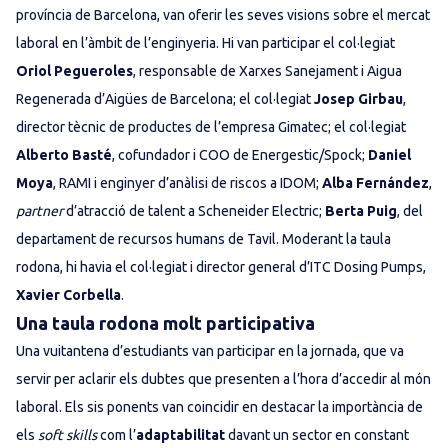
província de Barcelona, van oferir les seves visions sobre el mercat
laboral en l’àmbit de l’enginyeria. Hi van participar el col·legiat
Oriol Pegueroles
, responsable de Xarxes Sanejament i Aigua
Regenerada d’Aigües de Barcelona; el col·legiat
Josep Girbau
,
director tècnic de productes de l’empresa Gimatec; el col·legiat
Alberto Basté
, cofundador i COO de Energestic/Spock;
Daniel
Moya
, RAMI i enginyer d’anàlisi de riscos a IDOM;
Alba Fernández
,
partner
d’atracció de talent a Scheneider Electric;
Berta Puig
, del
departament de recursos humans de Tavil. Moderant la taula
rodona, hi havia el col·legiat i director general d’ITC Dosing Pumps,
Xavier Corbella
.
Una taula rodona molt participativa
Una vuitantena d’estudiants van participar en la jornada, que va
servir per aclarir els dubtes que presenten a l’hora d’accedir al món
laboral. Els sis ponents van coincidir en destacar la importància de
els
soft skills
com l’
adaptabilitat
davant un sector en constant