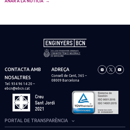
ANAR A LA NOTÍCIA
CONTACTA AMB
ADREÇA
Consell de Cent, 365 –
NOSALTRES
08009 Barcelona
Tel:
934 96 14 20
–
ebcn@ebcn.cat
PORTAL DE TRANSPARÈNCIA
Organització institucional i estructura administrativa