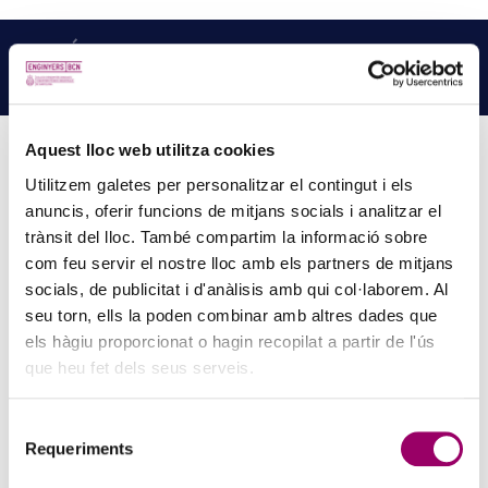
NOTÍCIES
RELACIONADES
LLEGEIX MÉS NOTÍCIES →
Aquest lloc web utilitza cookies
Utilitzem galetes per personalitzar el contingut i els
PINZELLS A PUNT? PARTICIPA AL CONCURS DE
anuncis, oferir funcions de mitjans socials i analitzar el
trànsit del lloc. També compartim la informació sobre
PINTURA DEL COL·LEGI
com feu servir el nostre lloc amb els partners de mitjans
5 d'agost de 2026
socials, de publicitat i d'anàlisis amb qui col·laborem. Al
La creativitat torna a ser protagonista amb el Concurs de Pintura de
seu torn, ells la poden combinar amb altres dades que
la Comissió d’Acció Social del Col·legi. Si t’agrada expressar-te a
els hàgiu proporcionat o hagin recopilat a partir de l'ús
través de l’art i vols compartir la teva…
que heu fet dels seus serveis.
Selecció
Requeriments
de
consentiment