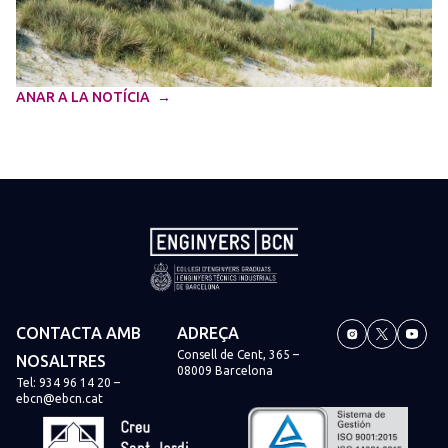
ANAR A LA NOTÍCIA
CONTACTA AMB
ADREÇA
Consell de Cent, 365 –
NOSALTRES
08009 Barcelona
Tel:
934 96 14 20
–
ebcn@ebcn.cat