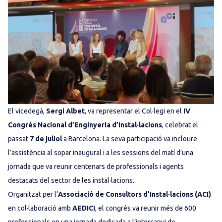
El vicedegà,
Sergi Albet
, va representar el Col·legi en el
IV
Congrés Nacional d’Enginyeria d’Instal·lacions
, celebrat el
passat
7 de juliol
a Barcelona. La seva participació va incloure
l’assistència al sopar inaugural i a les sessions del matí d’una
jornada que va reunir centenars de professionals i agents
destacats del sector de les instal·lacions.
Organitzat per l’
Associació de Consultors d’Instal·lacions (ACI)
en col·laboració amb
AEDICI
, el congrés va reunir més de 600