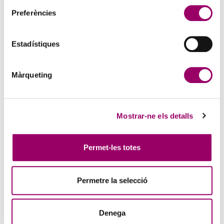
Preferències
Estadístiques
ANAR A LA NOTÍCIA
Màrqueting
FACILITY MANAGEMENT: LA GESTIÓ DELS
SERVEIS DE NETEJA I SERVEIS AUXILIARS
Mostrar-ne els detalls
3 d'agost de 2026
Tecnoaula en col·laboració amb el Col·legi de l’Arquitectura
Tècnica de Barcelona (CATEB), organitza aquest curs que es durà a
Permet-les totes
terme els dies 3, 8 i 15 de setembre de 2026,…
Permetre la selecció
Denega