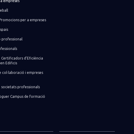
r a empreses
eball
Promocions per a empreses
spais
ó professional
fessionals
 Certificadors d’Eficiència
en Edificis
 col·laboració i empreses
 societats professionals
lloguer Campus de formació