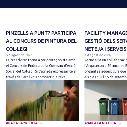
PINZELLS A PUNT? PARTICIPA
FACILITY MANAG
AL CONCURS DE PINTURA DEL
GESTIÓ DELS SER
COL·LEGI
NETEJA I SERVEIS
5 d'agost de 2026
3 d'agost de 2026
La creativitat torna a ser protagonista amb
Tecnoaula en col·laboració
el Concurs de Pintura de la Comissió d’Acció
l’Arquitectura Tècnica de 
Social del Col·legi. Si t’agrada expressar-te a
organitza aquest curs que
través de l’art i vols compartir la teva…
els dies 3, 8 i 15 de sete
ANAR A LA NOTÍCIA
ANAR A LA NOTÍCIA