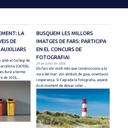
EMENT: LA
BUSQUEM LES MILLORS
VEIS DE
IMATGES DE FARS: PARTICIPA
 AUXILIARS
EN EL CONCURS DE
FOTOGRAFIA!
 amb el Col·legi de
29 de juliol de 2026
Barcelona (CATEB),
Els fars són molt més que construccions a la
 es durà a terme
vora del mar: són símbols de guia, orientació
mbre de 2026,…
i esperança. Si t’agrada la fotografia, aquest
és el moment de deixar volar…