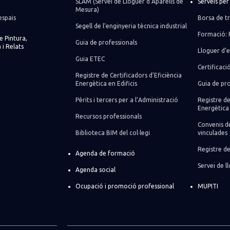
SLAM (Servei de Lloguer d’Aparells de
Serveis pe
Mesura)
espais
Borsa de tr
Segell de l’enginyeria tècnica industrial
Formació: 
de Pintura,
Guia de professionals
 i Relats
Lloguer d’e
Guia ETEC
Certificaci
Registre de Certificadors d’Eficiència
Energètica en Edificis
Guia de pro
Pèrits i tercers per a l’Administració
Registre de
Energètica 
Recursos professionals
Convenis de
Biblioteca BIM del col·legi
vinculades
Registre de
Agenda de formació
Servei de 
Agenda social
Ocupació i promoció professional
MUPITI