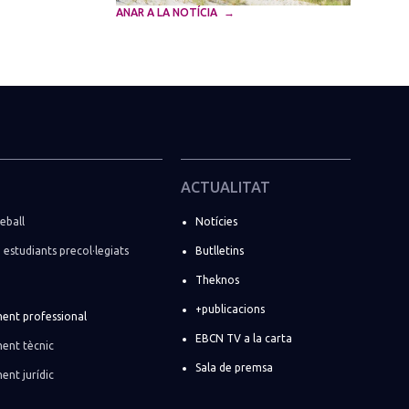
ANAR A LA NOTÍCIA
ACTUALITAT
eball
Notícies
i estudiants precol·legiats
Butlletins
Theknos
+publicacions
ent professional
EBCN TV a la carta
ent tècnic
Sala de premsa
ent jurídic