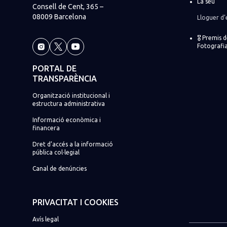
La seu
Consell de Cent, 365 –
08009 Barcelona
Lloguer d’
🎖️ Premis 
Fotografia
PORTAL DE
TRANSPARÈNCIA
Organització institucional i
estructura administrativa
Informació econòmica i
financera
Dret d’accés a la informació
pública col·legial
Canal de denúncies
PRIVACITAT I COOKIES
Avís legal