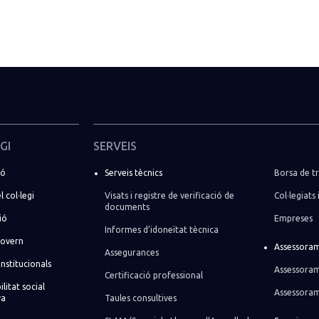
GI
SERVEIS
ió
Serveis tècnics
Borsa de tr
l col·legi
Visats i registre de verificació de
Col·legiats 
documents
ió
Empreses
Informes d’idoneïtat tècnica
govern
Assessoram
Assegurances
institucionals
Assessoram
Certificació professional
litat social
Assessoram
va
Taules consultives