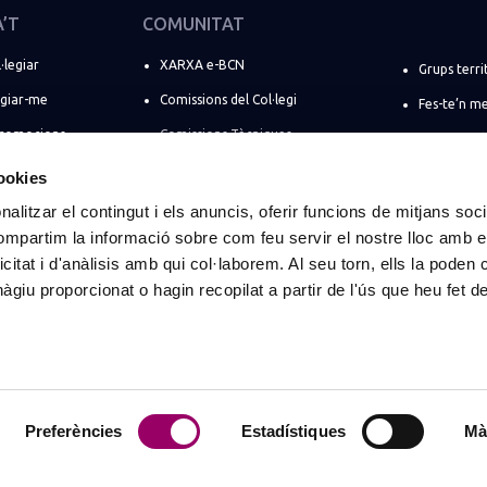
A’T
COMUNITAT
·legiar
XARXA e-BCN
Grups terri
egiar-me
Comissions del Col·legi
Fes-te’n m
promocions
Comissions Tècniques
Directori d
ó d’estiu
Comissions Professionals
Registre de
cookies
Comissions Socials
ENGINYERS 
alitzar el contingut i els anuncis, oferir funcions de mitjans socia
ant
compartim la informació sobre com feu servir el nostre lloc amb e
Comissions de règim especial
Espais de 
ts
icitat i d'anàlisis amb qui col·laborem. Al seu torn, ells la poden
eva empresa
giu proporcionat o hagin recopilat a partir de l'ús que heu fet d
s per a
e societats
als
Preferències
Estadístiques
Mà