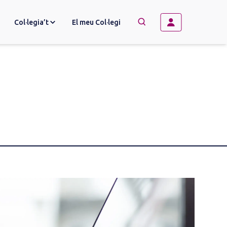
Col·legia’t
El meu Col·legi
→
BUSCAR