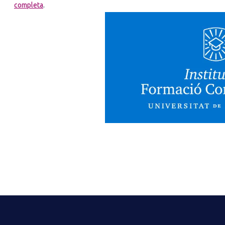
completa
.