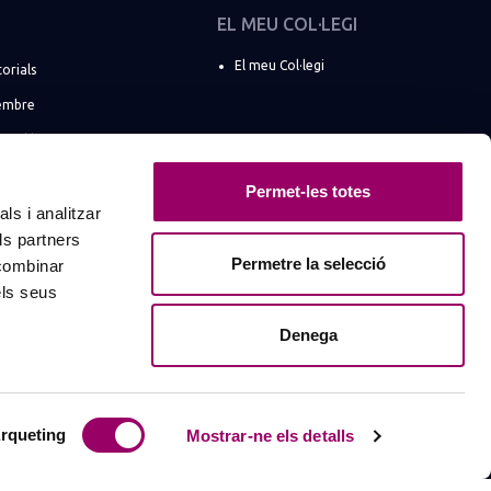
EL MEU COL·LEGI
El meu Col·legi
torials
embre
e col·legiats
 societats professionals
Permet-les totes
BCN a les xarxes
ls i analitzar
ls partners
networking
Permetre la selecció
 combinar
els seus
Denega
rqueting
Mostrar-ne els detalls