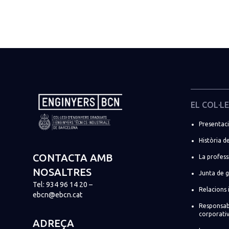
EL COL·LE
Presentac
Història de
CONTACTA AMB
La profess
NOSALTRES
Junta de 
Tel:
934 96 14 20
–
Relacions 
ebcn@ebcn.cat
Responsabi
corporati
ADREÇA