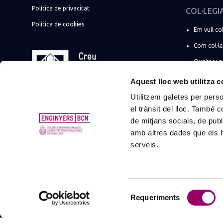
Política de privacitat
COL·LEGI
Política de cookies
Em vull col
Com col·l
Quotes i 
☀️ Promoci
Aquest lloc web utilitza 
Utilitzem galetes per person
Soc estudi
el trànsit del lloc. També 
Més tràmi
de mitjans socials, de publ
Suma la t
amb altres dades que els hà
serveis.
Promocion
empreses
Registre d
profession
Selecció
Requeriments
de
consentiment