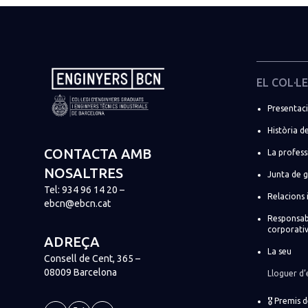
EL COL·LE
Presentac
Història de
CONTACTA AMB
La profess
NOSALTRES
Junta de 
Tel:
934 96 14 20
–
Relacions 
ebcn@ebcn.cat
Responsabi
corporati
ADREÇA
La seu
Consell de Cent, 365 –
08009 Barcelona
Lloguer d’
🎖️ Premis 