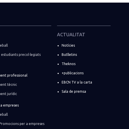
ACTUALITAT
eball
Notícies
i estudiants precol·legiats
Butlletins
Theknos
+publicacions
ent professional
EBCN TV a la carta
ent tècnic
Sala de premsa
ent jurídic
r a empreses
eball
Promocions per a empreses