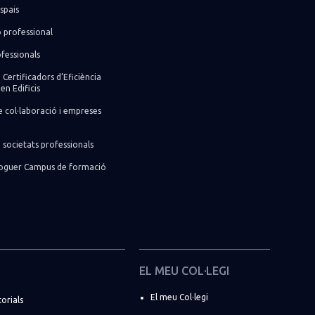
spais
ó professional
fessionals
 Certificadors d’Eficiència
en Edificis
 col·laboració i empreses
 societats professionals
lloguer Campus de formació
EL MEU COL·LEGI
El meu Col·legi
torials