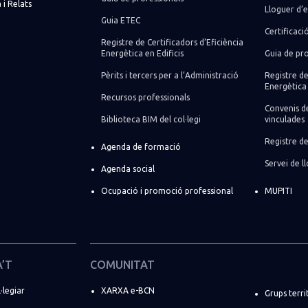
 i Relats
Lloguer d’e
Guia ETEC
Certificaci
Registre de Certificadors d’Eficiència
Energètica en Edificis
Guia de pro
Pèrits i tercers per a l’Administració
Registre de
Energètica 
Recursos professionals
Convenis de
Biblioteca BIM del col·legi
vinculades
Registre de
Agenda de formació
Servei de 
Agenda social
Ocupació i promoció professional
MUPITI
A’T
COMUNITAT
·legiar
XARXA e-BCN
Grups terri