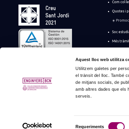
Com col·l
Quotes i 
☀️ Promoci
Soc estudi
Més tràmi
Suma la t
Aquest lloc web utilitza 
Promocion
empreses
Utilitzem galetes per person
Registre d
el trànsit del lloc. També 
profession
de mitjans socials, de publ
amb altres dades que els hà
serveis.
©
Col·legi d’Enginyers Graduats i Enginyers Tècnics Industrials de Ba
Selecció
Requeriments