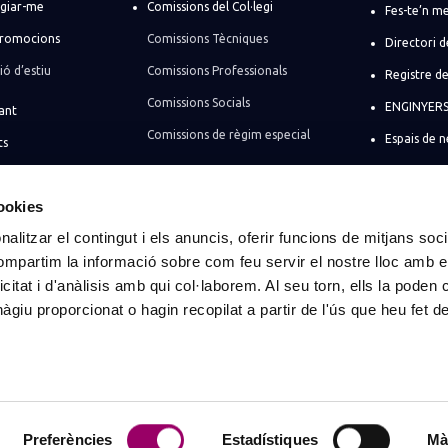
egiar-me
Comissions del Col·legi
Fes-te’n m
promocions
Comissions Tècniques
Directori d
ó d’estiu
Comissions Professionals
Registre de
Comissions Socials
ENGINYERS 
ant
Comissions de règim especial
Espais de 
ts
eva empresa
cookies
s per a
alitzar el contingut i els anuncis, oferir funcions de mitjans socia
e societats
compartim la informació sobre com feu servir el nostre lloc amb e
als
icitat i d'anàlisis amb qui col·laborem. Al seu torn, ells la poden
giu proporcionat o hagin recopilat a partir de l'ús que heu fet d
rcelona
Tots els drets reservats
Preferències
Estadístiques
Mà