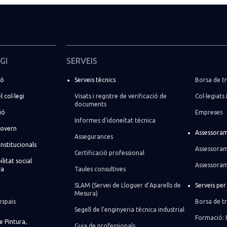
GI
SERVEIS
ió
Serveis tècnics
Borsa de tr
l col·legi
Visats i registre de verificació de
Col·legiats 
documents
ió
Empreses
Informes d’idoneïtat tècnica
govern
Assessoram
Assegurances
institucionals
Assessoram
Certificació professional
litat social
Assessoram
va
Taules consultives
SLAM (Servei de Lloguer d’Aparells de
Serveis pe
Mesura)
espais
Borsa de tr
Segell de l’enginyeria tècnica industrial
Formació: 
de Pintura,
Guia de professionals