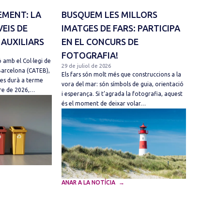
EMENT: LA
BUSQUEM LES MILLORS
VEIS DE
IMATGES DE FARS: PARTICIPA
 AUXILIARS
EN EL CONCURS DE
FOTOGRAFIA!
 amb el Col·legi de
29 de juliol de 2026
Barcelona (CATEB),
Els fars són molt més que construccions a la
 es durà a terme
vora del mar: són símbols de guia, orientació
mbre de 2026,…
i esperança. Si t’agrada la fotografia, aquest
és el moment de deixar volar…
ANAR A LA NOTÍCIA