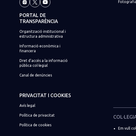
Fotografia
PORTAL DE
TRANSPARÈNCIA
Organització institucional i
estructura administrativa
Informació econòmica i
financera
Dret d’accés a la informació
pública col·legial
Canal de denúncies
PRIVACITAT I COOKIES
Avís legal
Política de privacitat
COL·LEGI
Política de cookies
Em vull col