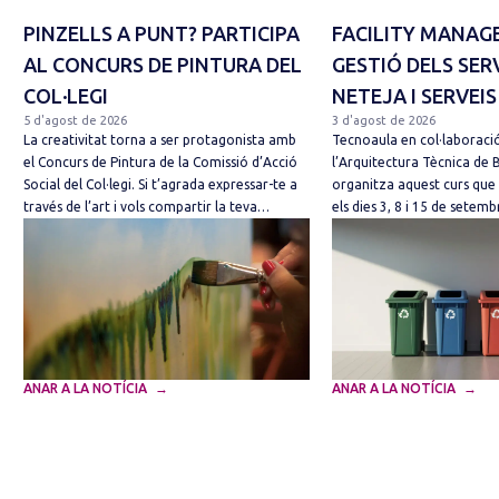
PINZELLS A PUNT? PARTICIPA
FACILITY MANAG
AL CONCURS DE PINTURA DEL
GESTIÓ DELS SER
COL·LEGI
NETEJA I SERVEIS
5 d'agost de 2026
3 d'agost de 2026
La creativitat torna a ser protagonista amb
Tecnoaula en col·laboració
el Concurs de Pintura de la Comissió d’Acció
l’Arquitectura Tècnica de 
Social del Col·legi. Si t’agrada expressar-te a
organitza aquest curs que
través de l’art i vols compartir la teva…
els dies 3, 8 i 15 de sete
ANAR A LA NOTÍCIA
ANAR A LA NOTÍCIA