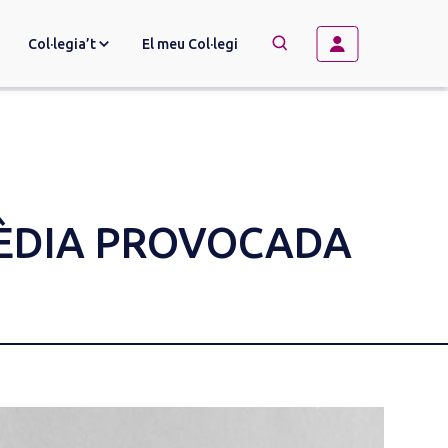
Col·legia’t
El meu Col·legi
→
BUSCAR
GÈDIA PROVOCADA