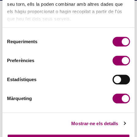
seu torn, ells la poden combinar amb altres dades que
els hàgiu proporcionat o hagin recopilat a partir de l'ús
que heu fet dels seus serveis.
PINZELLS A PUNT? PARTICIPA AL CONCURS DE
PINTURA DEL COL·LEGI
Selecció
Requeriments
de
5 d'agost de 2026
La creativitat torna a ser protagonista amb el Concurs de Pintura de
consentiment
la Comissió d’Acció Social del Col·legi. Si t’agrada expressar-te a
Preferències
través de l’art i vols compartir la teva…
Estadístiques
Màrqueting
Mostrar-ne els detalls