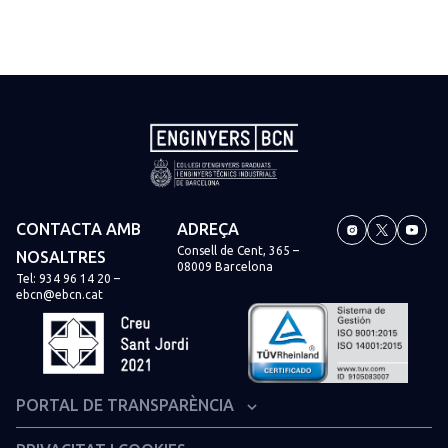
CONTACTA AMB
ADREÇA
Consell de Cent, 365 –
NOSALTRES
08009 Barcelona
Tel:
934 96 14 20
–
ebcn@ebcn.cat
PORTAL DE TRANSPARÈNCIA
Organització institucional i estructura administrativa