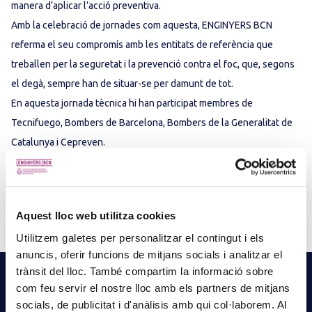
manera d’aplicar l’acció preventiva.
Amb la celebració de jornades com aquesta, ENGINYERS BCN
referma el seu compromís amb les entitats de referència que
treballen per la seguretat i la prevenció contra el foc, que, segons
el degà, sempre han de situar-se per damunt de tot.
En aquesta jornada tècnica hi han participat membres de
Tecnifuego, Bombers de Barcelona, Bombers de la Generalitat de
Catalunya i Cepreven.
Aquest lloc web utilitza cookies
Utilitzem galetes per personalitzar el contingut i els
anuncis, oferir funcions de mitjans socials i analitzar el
NOTÍCIES
RELACIONADES
trànsit del lloc. També compartim la informació sobre
com feu servir el nostre lloc amb els partners de mitjans
LLEGEIX MÉS NOTÍCIES →
socials, de publicitat i d'anàlisis amb qui col·laborem. Al