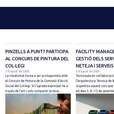
PINZELLS A PUNT? PARTICIPA
FACILITY MANAG
AL CONCURS DE PINTURA DEL
GESTIÓ DELS SER
COL·LEGI
NETEJA I SERVEIS
5 d'agost de 2026
3 d'agost de 2026
La creativitat torna a ser protagonista amb
Tecnoaula en col·laboració
el Concurs de Pintura de la Comissió d’Acció
l’Arquitectura Tècnica de 
Social del Col·legi. Si t’agrada expressar-te a
organitza aquest curs que
través de l’art i vols compartir la teva…
els dies 3, 8 i 15 de sete