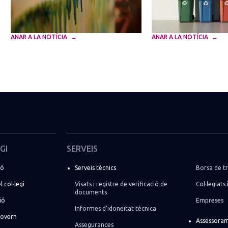
ANAR A LA NOTÍCIA
ANAR A LA NOTÍCIA
GI
SERVEIS
ió
Serveis tècnics
Borsa de tr
l col·legi
Visats i registre de verificació de
Col·legiats 
documents
ió
Empreses
Informes d’idoneïtat tècnica
govern
Assessoram
Assegurances