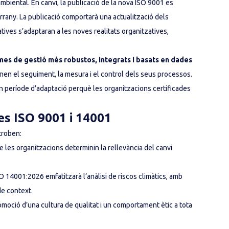
biental. En canvi, la publicació de la nova ISO 9001 es
rany. La publicació comportarà una actualització dels
ives s’adaptaran a les noves realitats organitzatives,
emes de gestió més robustos, integrats i basats en dades
nen el seguiment, la mesura i el control dels seus processos.
n període d’adaptació perquè les organitzacions certificades
ves ISO 9001 i 14001
troben:
e les organitzacions determinin la rellevància del canvi
ISO 14001:2026 emfatitzarà l’anàlisi de riscos climàtics, amb
de context.
omoció d’una cultura de qualitat i un comportament ètic a tota