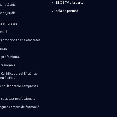
EBCN TV a la carta
ent tècnic
Sala de premsa
ent jurídic
r a empreses
eball
Promocions per a empreses
spais
ó professional
fessionals
 Certificadors d’Eficiència
en Edificis
 col·laboració i empreses
 societats professionals
lloguer Campus de formació