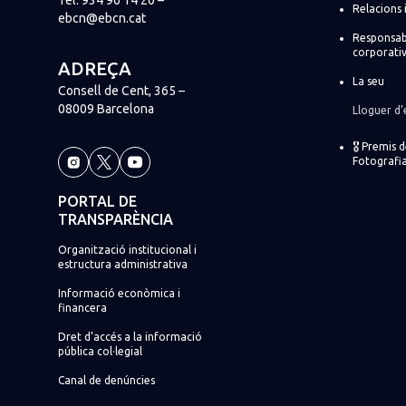
Relacions 
ebcn@ebcn.cat
Responsabi
corporati
ADREÇA
La seu
Consell de Cent, 365 –
08009 Barcelona
Lloguer d’
🎖️ Premis 
Fotografia
PORTAL DE
TRANSPARÈNCIA
Organització institucional i
estructura administrativa
Informació econòmica i
financera
Dret d’accés a la informació
pública col·legial
Canal de denúncies