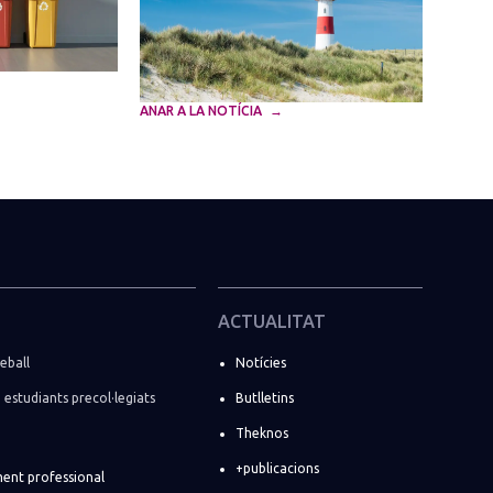
ANAR A LA NOTÍCIA
ACTUALITAT
eball
Notícies
i estudiants precol·legiats
Butlletins
Theknos
+publicacions
ent professional