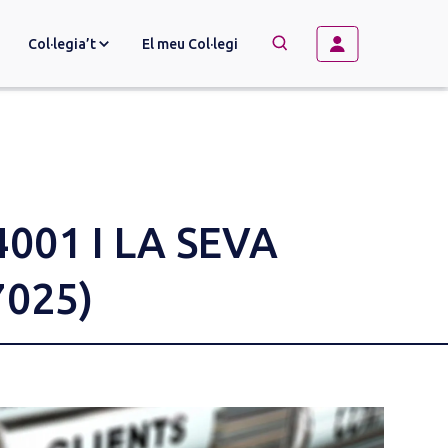
Col·legia’t
El meu Col·legi
→
BUSCAR
4001 I LA SEVA
7025)