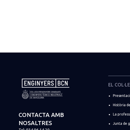
EL COL·LE
Presentac
Història de
CONTACTA AMB
La profess
NOSALTRES
Junta de 
Tel:
934 96 14 20
–