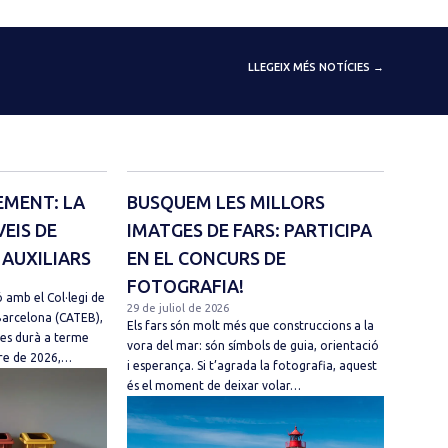
LLEGEIX MÉS NOTÍCIES →
EMENT: LA
BUSQUEM LES MILLORS
VEIS DE
IMATGES DE FARS: PARTICIPA
 AUXILIARS
EN EL CONCURS DE
FOTOGRAFIA!
 amb el Col·legi de
29 de juliol de 2026
Barcelona (CATEB),
Els fars són molt més que construccions a la
 es durà a terme
vora del mar: són símbols de guia, orientació
mbre de 2026,…
i esperança. Si t’agrada la fotografia, aquest
és el moment de deixar volar…