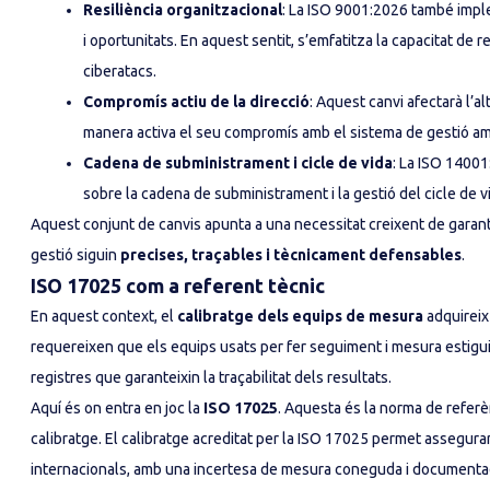
Resiliència organitzacional
: La ISO 9001:2026 també imple
i oportunitats. En aquest sentit, s’emfatitza la capacitat
ciberatacs.
Compromís actiu de la direcció
: Aquest canvi afectarà l’
manera activa el seu compromís amb el sistema de gestió am
Cadena de subministrament i cicle de vida
: La ISO 14001
sobre la cadena de subministrament i la gestió del cicle de 
Aquest conjunt de canvis apunta a una necessitat creixent de garant
gestió siguin
precises, traçables i tècnicament defensables
.
ISO 17025 com a referent tècnic
En aquest context, el
calibratge dels equips de mesura
adquireix
requereixen que els equips usats per fer seguiment i mesura estigui
registres que garanteixin la traçabilitat dels resultats.
Aquí és on entra en joc la
ISO 17025
. Aquesta és la norma de referè
calibratge. El calibratge acreditat per la ISO 17025 permet assegura
internacionals, amb una incertesa de mesura coneguda i documenta