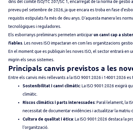
dins del comitè ISO/TC 207/SC 1, encarregat de la norma de gestió am
preveu pel setembre de 2026, ja que encara es troba en fase d’esbor
requistis estipulats fa més de deu anys. D’aquesta manera les normat
tecnològiques i reguladores.
Els esborranys preliminars permeten anticipar
un canvi cap a sist
fiables
. Les noves ISO impactaran en com les organitzacions gestio
En el moment que es publiquin les noves ISO, el sector entrarà en u
migrin els seus sistemes.
Principals canvis previstos a les no
Entre els canvis més rellevants a la ISO 9001:2026 i 14001:2026 es 
Sostenibilitat i canvi climàtic
: La ISO 9001:2026 exigirà qu
climàtic.
Riscos climàtics i parts interessades
: Paral·lelament, la 
necessitat de documentar evidències i actualitzar la matriu 
Cultura de qualitat i ètica
: La ISO 9001:2026 destaca la pr
l’organització.