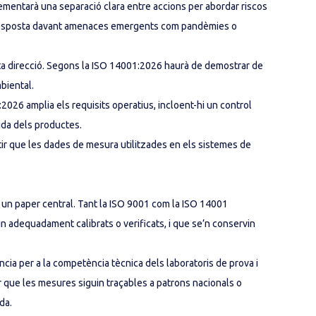
mentarà una separació clara entre accions per abordar riscos
 de resposta davant amenaces emergents com pandèmies o
alta direcció. Segons la ISO 14001:2026 haurà de demostrar de
biental.
:2026 amplia els requisits operatius, incloent-hi un control
vida dels productes.
ir que les dades de mesura utilitzades en els sistemes de
 un paper central. Tant la ISO 9001 com la ISO 14001
n adequadament calibrats o verificats, i que se’n conservin
ncia per a la competència tècnica dels laboratoris de prova i
r que les mesures siguin traçables a patrons nacionals o
da.