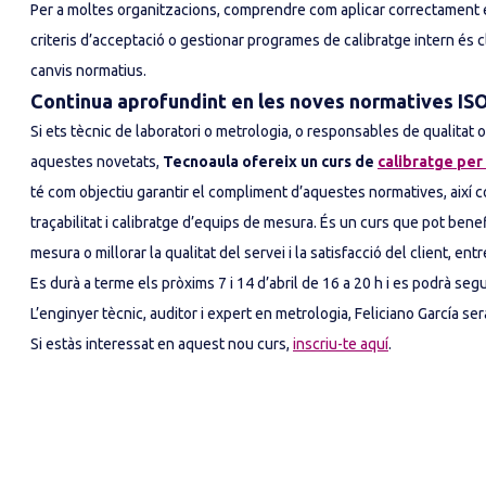
Per a moltes organitzacions, comprendre com aplicar correctament els 
criteris d’acceptació o gestionar programes de calibratge intern és c
canvis normatius.
Continua aprofundint en les noves normatives ISO
Si ets tècnic de laboratori o metrologia, o responsables de qualitat 
aquestes novetats,
Tecnoaula ofereix
un curs de
calibratge per
té com objectiu garantir el compliment d’aquestes normatives, així
traçabilitat i calibratge d’equips de mesura. És un curs que pot benef
mesura o millorar la qualitat del servei i la satisfacció del client, entr
Es durà a terme els pròxims 7 i 14 d’abril de 16 a 20 h i es podrà segu
L’enginyer tècnic, auditor i expert en metrologia, Feliciano García se
Si estàs interessat en aquest nou curs,
inscriu-te aquí
.