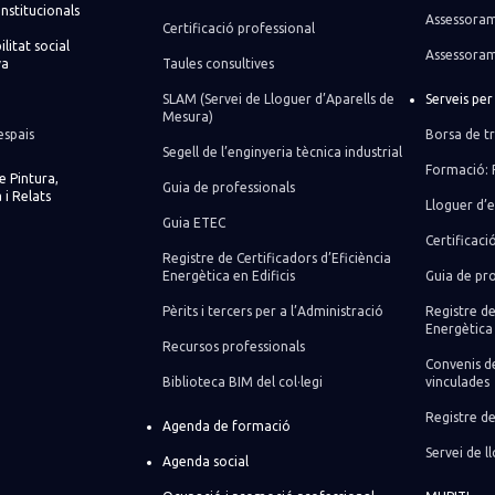
institucionals
Assessoram
Certificació professional
litat social
Assessoram
va
Taules consultives
SLAM (Servei de Lloguer d’Aparells de
Serveis pe
Mesura)
espais
Borsa de tr
Segell de l’enginyeria tècnica industrial
Formació: 
de Pintura,
Guia de professionals
 i Relats
Lloguer d’e
Guia ETEC
Certificaci
Registre de Certificadors d’Eficiència
Energètica en Edificis
Guia de pro
Pèrits i tercers per a l’Administració
Registre de
Energètica 
Recursos professionals
Convenis de
Biblioteca BIM del col·legi
vinculades
Registre de
Agenda de formació
Servei de 
Agenda social