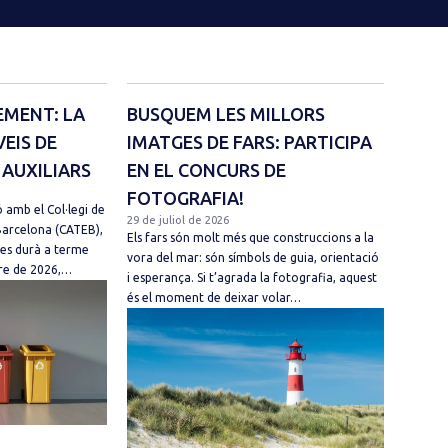
EMENT: LA
BUSQUEM LES MILLORS
VEIS DE
IMATGES DE FARS: PARTICIPA
 AUXILIARS
EN EL CONCURS DE
FOTOGRAFIA!
 amb el Col·legi de
29 de juliol de 2026
Barcelona (CATEB),
Els fars són molt més que construccions a la
 es durà a terme
vora del mar: són símbols de guia, orientació
mbre de 2026,…
i esperança. Si t’agrada la fotografia, aquest
és el moment de deixar volar…