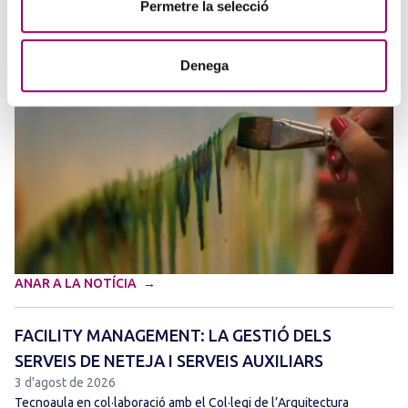
Permetre la selecció
La creativitat torna a ser protagonista amb el Concurs de Pintura de
la Comissió d’Acció Social del Col·legi. Si t’agrada expressar-te a
través de l’art i vols compartir la teva…
Denega
ANAR A LA NOTÍCIA
FACILITY MANAGEMENT: LA GESTIÓ DELS
SERVEIS DE NETEJA I SERVEIS AUXILIARS
3 d'agost de 2026
Tecnoaula en col·laboració amb el Col·legi de l’Arquitectura