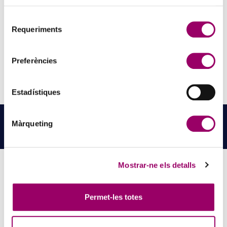
Selecció
Requeriments
de
consentiment
Preferències
Estadístiques
NOTÍCIES
RELACIONADES
Màrqueting
LLEGEIX MÉS NOTÍCIES →
Mostrar-ne els detalls
PINZELLS A PUNT? PARTICIPA AL CONCURS DE
Permet-les totes
PINTURA DEL COL·LEGI
5 d'agost de 2026