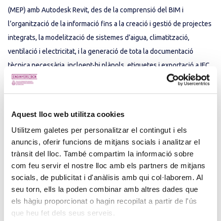
(MEP) amb Autodesk Revit, des de la comprensió del BIM i
l’organització de la informació fins a la creació i gestió de projectes
integrats, la modelització de sistemes d’aigua, climatització,
ventilació i electricitat, i la generació de tota la documentació
tècnica necessària, incloent-hi plànols, etiquetes i exportació a IFC.
Consulteu tota la informació detallada a Tecnoaula.
Inscriu-te aquí al curs.
Aquest lloc web utilitza cookies
Utilitzem galetes per personalitzar el contingut i els
anuncis, oferir funcions de mitjans socials i analitzar el
trànsit del lloc. També compartim la informació sobre
com feu servir el nostre lloc amb els partners de mitjans
socials, de publicitat i d'anàlisis amb qui col·laborem. Al
seu torn, ells la poden combinar amb altres dades que
els hàgiu proporcionat o hagin recopilat a partir de l'ús
que heu fet dels seus serveis.