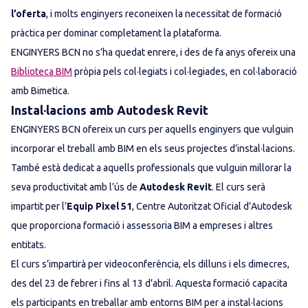
l’oferta
, i molts enginyers reconeixen la necessitat de formació
pràctica per dominar completament la plataforma.
ENGINYERS BCN no s’ha quedat enrere, i des de fa anys ofereix una
Biblioteca BIM
pròpia pels col·legiats i col·legiades, en col·laboració
amb Bimetica.
Instal·lacions amb Autodesk Revit
ENGINYERS BCN ofereix un curs per aquells enginyers que vulguin
incorporar el treball amb BIM en els seus projectes d’instal·lacions.
També està dedicat a aquells professionals que vulguin millorar la
seva productivitat amb l’ús de
Autodesk Revit
. El curs serà
impartit per l’
Equip Pixel 51
, Centre Autoritzat Oficial d’Autodesk
que proporciona formació i assessoria BIM a empreses i altres
entitats.
El curs s’impartirà per videoconferència, els dilluns i els dimecres,
des del 23 de febrer i fins al 13 d’abril. Aquesta formació capacita
els participants en treballar amb entorns BIM per a instal·lacions