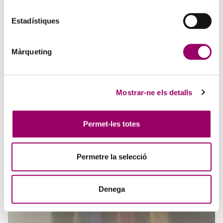
ANAR A LA NOTÍCIA
Estadístiques
FACILITY MANAGEMENT: LA GESTIÓ DELS
Màrqueting
SERVEIS DE NETEJA I SERVEIS AUXILIARS
3 d'agost de 2026
Tecnoaula en col·laboració amb el Col·legi de l’Arquitectura
Mostrar-ne els detalls
Tècnica de Barcelona (CATEB), organitza aquest curs que es durà a
terme els dies 3, 8 i 15 de setembre de 2026,…
Permet-les totes
Permetre la selecció
Denega