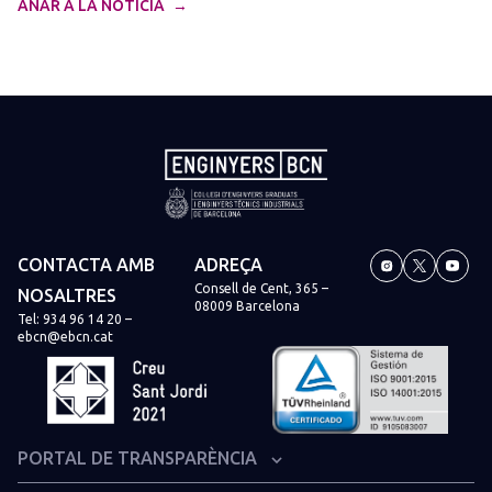
ANAR A LA NOTÍCIA
CONTACTA AMB
ADREÇA
Consell de Cent, 365 –
NOSALTRES
08009 Barcelona
Tel:
934 96 14 20
–
ebcn@ebcn.cat
PORTAL DE TRANSPARÈNCIA
Organització institucional i estructura administrativa