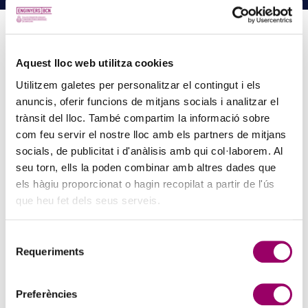
Aquest lloc web utilitza cookies
PINZELLS A PUNT? PARTICIPA AL CONCURS DE
Utilitzem galetes per personalitzar el contingut i els
PINTURA DEL COL·LEGI
anuncis, oferir funcions de mitjans socials i analitzar el
5 d'agost de 2026
trànsit del lloc. També compartim la informació sobre
La creativitat torna a ser protagonista amb el Concurs de Pintura de
com feu servir el nostre lloc amb els partners de mitjans
la Comissió d’Acció Social del Col·legi. Si t’agrada expressar-te a
socials, de publicitat i d'anàlisis amb qui col·laborem. Al
través de l’art i vols compartir la teva…
seu torn, ells la poden combinar amb altres dades que
els hàgiu proporcionat o hagin recopilat a partir de l'ús
que heu fet dels seus serveis.
Selecció
Requeriments
de
consentiment
Preferències