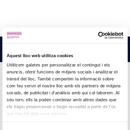
NOTÍCIES
RELACIONADES
LLEGEIX MÉS NOTÍCIES →
Aquest lloc web utilitza cookies
Utilitzem galetes per personalitzar el contingut i els
anuncis, oferir funcions de mitjans socials i analitzar el
trànsit del lloc. També compartim la informació sobre
com feu servir el nostre lloc amb els partners de mitjans
PINZELLS A PUNT? PARTICIPA AL CONCURS DE
socials, de publicitat i d'anàlisis amb qui col·laborem. Al
PINTURA DEL COL·LEGI
seu torn, ells la poden combinar amb altres dades que
5 d'agost de 2026
els hàgiu proporcionat o hagin recopilat a partir de l'ús
La creativitat torna a ser protagonista amb el Concurs de Pintura de
que heu fet dels seus serveis.
la Comissió d’Acció Social del Col·legi. Si t’agrada expressar-te a
través de l’art i vols compartir la teva…
Selecció