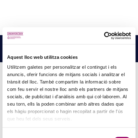
NOTÍCIES
RELACIONADES
LLEGEIX MÉS NOTÍCIES →
Aquest lloc web utilitza cookies
Utilitzem galetes per personalitzar el contingut i els
anuncis, oferir funcions de mitjans socials i analitzar el
trànsit del lloc. També compartim la informació sobre
PINZELLS A PUNT? PARTICIPA AL CONCURS DE
com feu servir el nostre lloc amb els partners de mitjans
socials, de publicitat i d'anàlisis amb qui col·laborem. Al
PINTURA DEL COL·LEGI
seu torn, ells la poden combinar amb altres dades que
5 d'agost de 2026
els hàgiu proporcionat o hagin recopilat a partir de l'ús
La creativitat torna a ser protagonista amb el Concurs de Pintura de
que heu fet dels seus serveis.
la Comissió d’Acció Social del Col·legi. Si t’agrada expressar-te a
través de l’art i vols compartir la teva…
Selecció