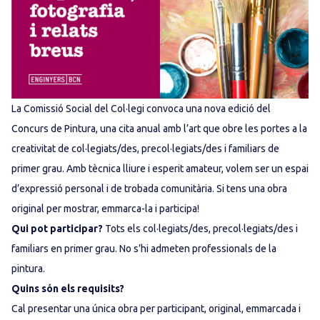
La Comissió Social del Col·legi convoca una nova edició del
Concurs de Pintura, una cita anual amb l’art que obre les portes a la
creativitat de col·legiats/des, precol·legiats/des i familiars de
primer grau. Amb tècnica lliure i esperit amateur, volem ser un espai
d’expressió personal i de trobada comunitària. Si tens una obra
original per mostrar, emmarca-la i participa!
Qui pot participar?
Tots els col·legiats/des, precol·legiats/des i
familiars en primer grau. No s’hi admeten professionals de la
pintura.
Quins són els requisits?
Cal presentar una única obra per participant, original, emmarcada i