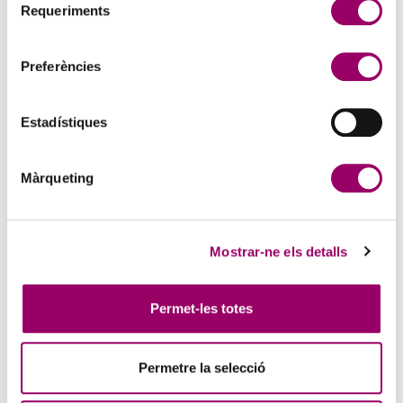
Requeriments
de
consentiment
Preferències
Estadístiques
Màrqueting
ANAR A LA NOTÍCIA
FACILITY MANAGEMENT: LA GESTIÓ DELS
Mostrar-ne els detalls
SERVEIS DE NETEJA I SERVEIS AUXILIARS
3 d'agost de 2026
Permet-les totes
Tecnoaula en col·laboració amb el Col·legi de l’Arquitectura
Tècnica de Barcelona (CATEB), organitza aquest curs que es durà a
terme els dies 3, 8 i 15 de setembre de 2026,…
Permetre la selecció