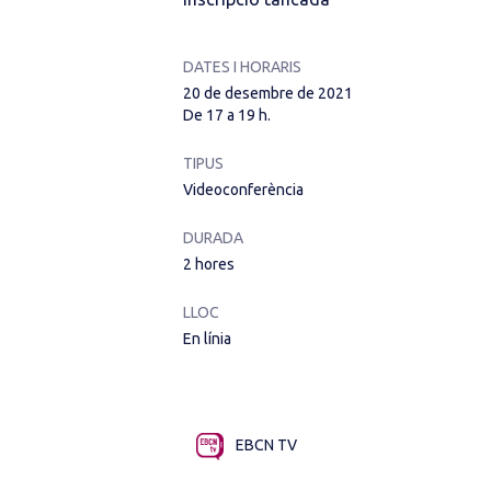
DATES I HORARIS
20 de desembre de 2021
De 17 a 19 h.
TIPUS
Videoconferència
DURADA
2 hores
LLOC
En línia
EBCN TV