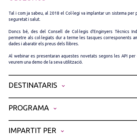
Tal i com ja sabeu, al 2018 el Col·legi va implantar un sistema per 
seguretat i salut.
Doncs bé, des del Consell de Col·legis d’Enginyers Tècnics In
permetre als col·legiats dur a terme les tasques corresponents amb,
dades i abaratir els preus dels llibres.
Al webinar es presentaran aquestes novetats segons les API per di
veurem una demo de la seva utilització.
DESTINATARIS
Coordinadors de Seguretat i Salut i de la Direcció d'Obra.
PROGRAMA
L'ús d'aquestes eines facilita especialment la tasca de la Coordi
IMPARTIT PER
incidències com les ordres generades a través d'aquestes eines gara
la seva difusió inmediata.