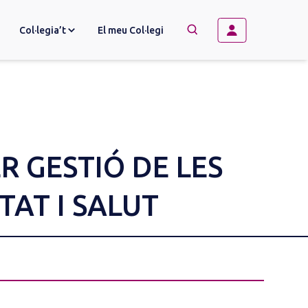
Col·legia’t
El meu Col·legi
→
BUSCAR
R GESTIÓ DE LES
TAT I SALUT