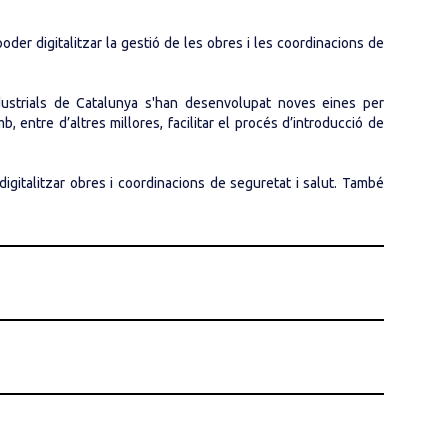
poder digitalitzar la gestió de les obres i les coordinacions de
dustrials de Catalunya s'han desenvolupat noves eines per
 entre d’altres millores, facilitar el procés d’introducció de
gitalitzar obres i coordinacions de seguretat i salut. També
nació de Seguretat i Salut i de la Direcció d'Obra. Tant les
nteixen als col·legiats l'autenticitat dels documents, així com