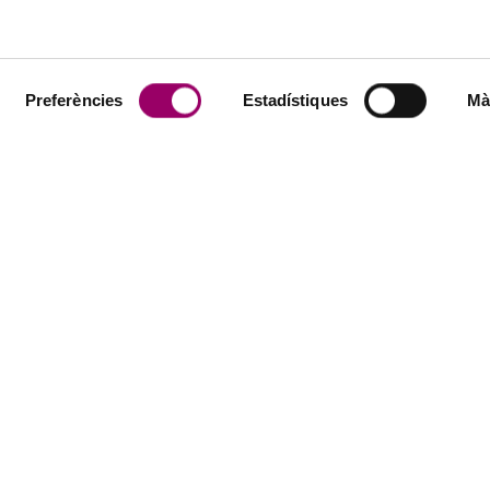
Preferències
Estadístiques
Mà
GI
SERVEIS
ió
Serveis tècnics
Borsa de tr
l col·legi
Visats i registre de verificació de
Col·legiats 
documents
ió
Empreses
Informes d’idoneïtat tècnica
govern
Assessoram
Assegurances
institucionals
Assessoram
Certificació professional
litat social