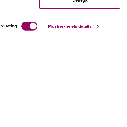
Denega
rqueting
Mostrar-ne els detalls
ACTUALITAT
eball
Notícies
i estudiants precol·legiats
Butlletins
Theknos
+publicacions
ent professional
EBCN TV a la carta
ent tècnic
Sala de premsa