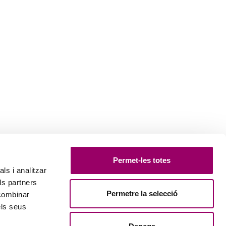
Permet-les totes
ls i analitzar
ls partners
Permetre la selecció
 combinar
els seus