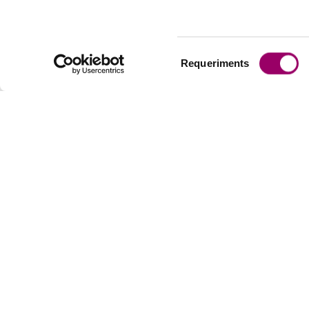
Selecció
Requeriments
de
consentiment
EL COL·LE
Presentac
Història de
CONTACTA AMB
La profess
NOSALTRES
Junta de 
Tel:
934 96 14 20
–
Relacions 
ebcn@ebcn.cat
Responsabi