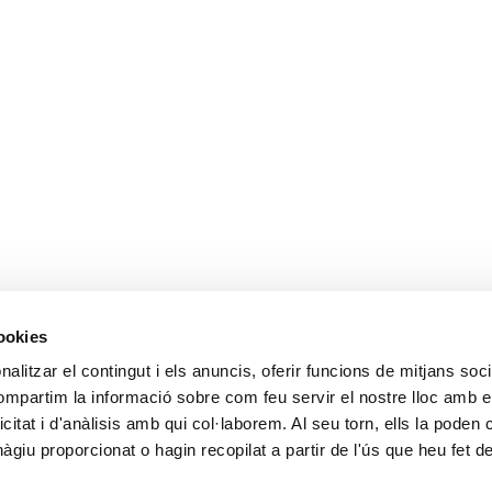
cookies
alitzar el contingut i els anuncis, oferir funcions de mitjans socia
compartim la informació sobre com feu servir el nostre lloc amb e
icitat i d'anàlisis amb qui col·laborem. Al seu torn, ells la poden
giu proporcionat o hagin recopilat a partir de l'ús que heu fet d