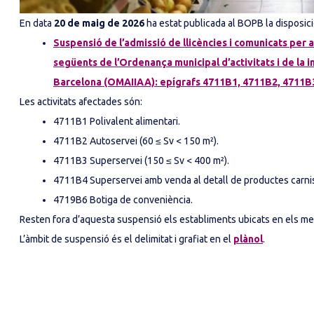
En data
20 de maig de 2026
ha estat publicada al BOPB la disposic
Suspensió de l’admissió de llicències i comunicats per a 
següents de l’Ordenança municipal d’activitats i de la 
Barcelona (OMAIIAA): epígrafs 4711B1, 4711B2, 4711B
Les activitats afectades són:
4711B1 Polivalent alimentari.
4711B2 Autoservei (60 ≤ Sv < 150 m²).
4711B3 Superservei (150 ≤ Sv < 400 m²).
4711B4 Superservei amb venda al detall de productes carnis
4719B6 Botiga de conveniència.
Resten fora d’aquesta suspensió els establiments ubicats en els me
L’àmbit de suspensió és el delimitat i grafiat en el
plànol
.