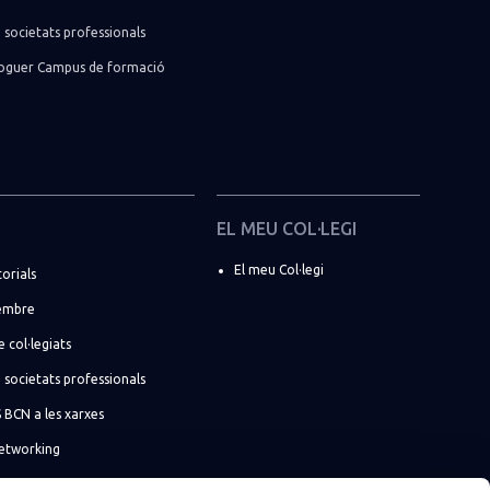
 societats professionals
lloguer Campus de formació
EL MEU COL·LEGI
El meu Col·legi
torials
embre
e col·legiats
 societats professionals
BCN a les xarxes
networking