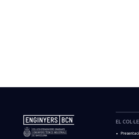
EL COL·LE
Presentac