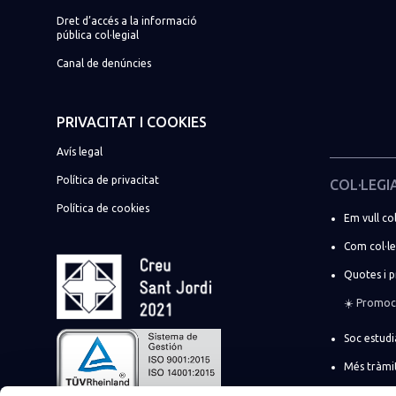
Dret d’accés a la informació
pública col·legial
Canal de denúncies
PRIVACITAT I COOKIES
Avís legal
Política de privacitat
COL·LEGI
Política de cookies
Em vull col
Com col·l
Quotes i 
☀️ Promoci
Soc estudi
Més tràmi
Suma la t