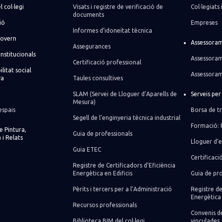
l col·legi
Visats i registre de verificació de
Col·legiats 
documents
ió
Empreses
Informes d’idoneïtat tècnica
govern
Assessoram
Assegurances
institucionals
Assessoram
Certificació professional
litat social
Assessoram
va
Taules consultives
SLAM (Servei de Lloguer d’Aparells de
Serveis pe
Mesura)
espais
Borsa de tr
Segell de l’enginyeria tècnica industrial
Formació: 
de Pintura,
Guia de professionals
 i Relats
Lloguer d’e
Guia ETEC
Certificaci
Registre de Certificadors d’Eficiència
Energètica en Edificis
Guia de pro
Pèrits i tercers per a l’Administració
Registre de
Energètica 
Recursos professionals
Convenis de
Biblioteca BIM del col·legi
vinculades