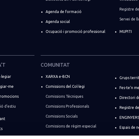
Registre de
Agenda de formació
Servei de 
Agenda social
Ocupació i promoció professional
MUPITI
A’T
COMUNITAT
·legiar
XARXA e-BCN
Grups terri
egiar-me
Comissions del Col·legi
Fes-te’n m
promocions
Comissions Tècniques
Directori d
ó d’estiu
Comissions Professionals
Registre de
Comissions Socials
ENGINYERS 
ant
Comissions de règim especial
Espais de 
ts
eva empresa