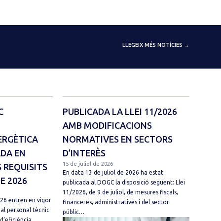
LLEGEIX MÉS NOTÍCIES →
C
PUBLICADA LA LLEI 11/2026
AMB MODIFICACIONS
ERGÈTICA
NORMATIVES EN SECTORS
ADA EN
D’INTERÈS
15 de juliol de 2026
 REQUISITS
En data 13 de juliol de 2026 ha estat
DE 2026
publicada al DOGC la disposició següent: Llei
11/2026, de 9 de juliol, de mesures fiscals,
026 entren en vigor
financeres, administratives i del sector
 al personal tècnic
públic…
d’eficiència