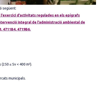
ió següent:
l’exercici d’activitats regulades en els epígrafs
intervenció integral de l’administració ambiental de
3, 4711B4, 4719B6.
 (250 ≤ Sv < 400 m²).
rcats municipals.