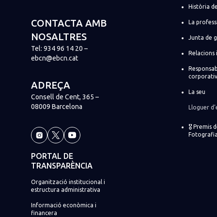
Història de
CONTACTA AMB
La profess
NOSALTRES
Junta de 
Tel:
934 96 14 20
–
Relacions 
ebcn@ebcn.cat
Responsabi
corporati
ADREÇA
La seu
Consell de Cent, 365 –
08009 Barcelona
Lloguer d’
🎖️ Premis 
Fotografia
PORTAL DE
TRANSPARÈNCIA
Organització institucional i
estructura administrativa
Informació econòmica i
financera