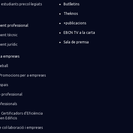
i estudiants precol·legiats
Butlletins
Theknos
+publicacions
ent professional
EBCN TV a la carta
ent tècnic
Sala de premsa
ent jurídic
r a empreses
eball
Promocions per a empreses
spais
ó professional
fessionals
 Certificadors d’Eficiència
en Edificis
 col·laboració i empreses