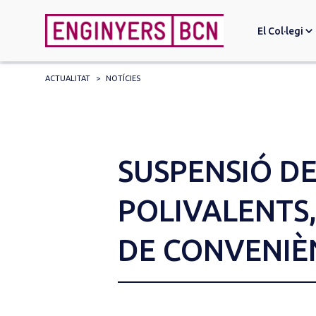
El Col·legi
ACTUALITAT
>
NOTÍCIES
Search
for:
SUSPENSIÓ D
POLIVALENTS,
DE CONVENIÈ