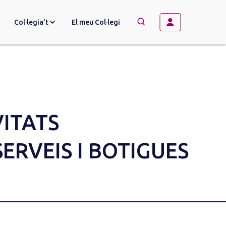
Col·legia’t
El meu Col·legi
→
BUSCAR
ITATS
ERVEIS I BOTIGUES