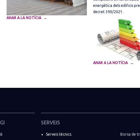
energètica dels edificis pre
decret 390/2021.
ANAR A LA NOTÍCIA
ANAR A LA NOTÍCIA
GI
SERVEIS
ió
Serveis tècnics
Borsa de tr