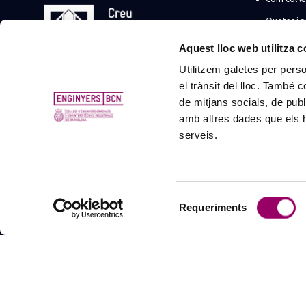
Quotes i 
☀️ Promoci
Aquest lloc web utilitza 
Utilitzem galetes per person
Soc estudi
el trànsit del lloc. També 
Més tràmi
de mitjans socials, de publ
Suma la t
amb altres dades que els hà
serveis.
Promocion
empreses
Registre d
profession
Selecció
Requeriments
de
consentiment
©
Col·legi d’Enginyers Graduats i Enginyers Tècnics Industrials de Ba