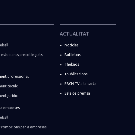
ACTUALITAT
eball
Notícies
i estudiants precol·legiats
Butlletins
Theknos
+publicacions
ent professional
EBCN TV a la carta
ent tècnic
Sala de premsa
ent jurídic
r a empreses
eball
Promocions per a empreses