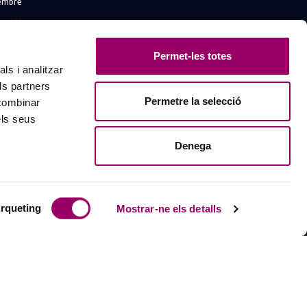
embre
e col·legiats
 societats professionals
Permet-les totes
BCN a les xarxes
ls i analitzar
ls partners
networking
Permetre la selecció
 combinar
els seus
Denega
rqueting
Mostrar-ne els detalls
MADE WITH
♥
BY
MORTENSEN