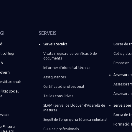
GI
SERVEIS
ió
Serveis tècnics
Borsa de tr
l col·legi
Visats i registre de verificació de
Col·legiats 
documents
ió
Empreses
Informes d’idoneïtat tècnica
govern
Assessoram
Assegurances
institucionals
Assessoram
Certificació professional
litat social
Assessoram
va
Taules consultives
SLAM (Servei de Lloguer d’Aparells de
Serveis pe
Mesura)
espais
Borsa de tr
Segell de l’enginyeria tècnica industrial
Formació: 
de Pintura,
Guia de professionals
 i Relats