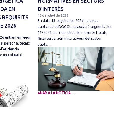
ERGÈTICA
NORMATIVES EN SECTORS
ADA EN
D’INTERÈS
15 de juliol de 2026
 REQUISITS
En data 13 de juliol de 2026 ha estat
DE 2026
publicada al DOGC la disposició següent: Llei
11/2026, de 9 de juliol, de mesures fiscals,
026 entren en vigor
financeres, administratives i del sector
 al personal tècnic
públic…
d’eficiència
vistes al Reial
ANAR A LA NOTÍCIA