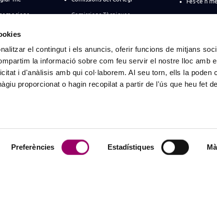
Fes-te’n m
promocions
Comissions Tècniques
Directori d
ó d’estiu
Comissions Professionals
Registre de
cookies
Comissions Socials
ENGINYERS 
alitzar el contingut i els anuncis, oferir funcions de mitjans socia
ant
compartim la informació sobre com feu servir el nostre lloc amb e
Comissions de règim especial
Espais de 
ts
icitat i d'anàlisis amb qui col·laborem. Al seu torn, ells la poden
eva empresa
giu proporcionat o hagin recopilat a partir de l'ús que heu fet d
s per a
e societats
als
Preferències
Estadístiques
Mà
rcelona
Tots els drets reservats