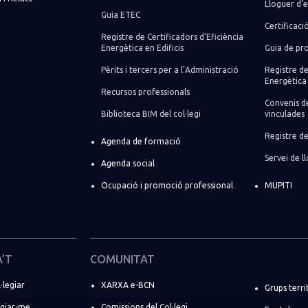
Lloguer d’e
Guia ETEC
Certificaci
Registre de Certificadors d’Eficiència
Energètica en Edificis
Guia de pro
Pèrits i tercers per a l’Administració
Registre de
Energètica 
Recursos professionals
Convenis de
Biblioteca BIM del col·legi
vinculades
Registre de
Agenda de formació
Servei de 
Agenda social
Ocupació i promoció professional
MUPITI
A’T
COMUNITAT
·legiar
XARXA e-BCN
Grups terri
egiar-me
Comissions del Col·legi