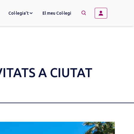
Col·legia’t
El meu Col·legi
→
BUSCAR
ITATS A CIUTAT