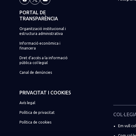
PORTAL DE
TRANSPARÈNCIA
Organització institucional i
estructura administrativa
Informació econòmica i
financera
Dret d’accés a la informació
pública col·legial
Canal de denúncies
PRIVACITAT I COOKIES
Avís legal
Política de privacitat
COL·LEGI
Política de cookies
Em vull col
Com col·l