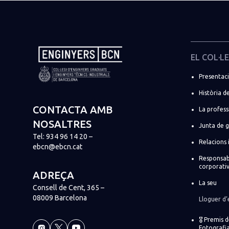
EL COL·LE
Presentac
Història de
CONTACTA AMB
La profess
NOSALTRES
Junta de 
Tel:
934 96 14 20
–
Relacions 
ebcn@ebcn.cat
Responsabi
corporati
ADREÇA
La seu
Consell de Cent, 365 –
08009 Barcelona
Lloguer d’
🎖️ Premis 
Fotografia