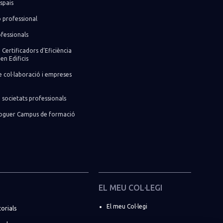
spais
ó professional
fessionals
 Certificadors d’Eficiència
en Edificis
 col·laboració i empreses
 societats professionals
lloguer Campus de formació
EL MEU COL·LEGI
El meu Col·legi
torials