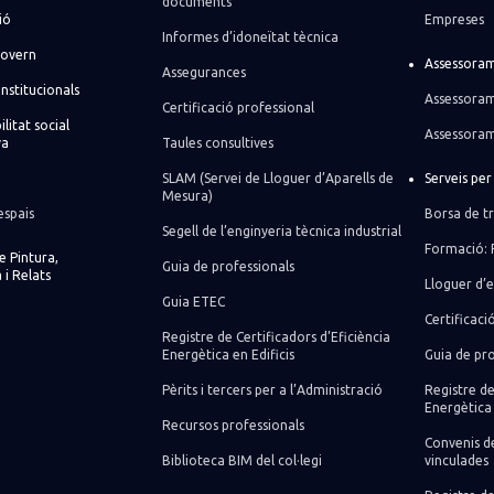
documents
ió
Empreses
Informes d’idoneïtat tècnica
govern
Assessoram
Assegurances
institucionals
Assessoram
Certificació professional
litat social
Assessoram
va
Taules consultives
SLAM (Servei de Lloguer d’Aparells de
Serveis pe
Mesura)
espais
Borsa de tr
Segell de l’enginyeria tècnica industrial
Formació: 
de Pintura,
Guia de professionals
 i Relats
Lloguer d’e
Guia ETEC
Certificaci
Registre de Certificadors d’Eficiència
Energètica en Edificis
Guia de pro
Pèrits i tercers per a l’Administració
Registre de
Energètica 
Recursos professionals
Convenis de
Biblioteca BIM del col·legi
vinculades