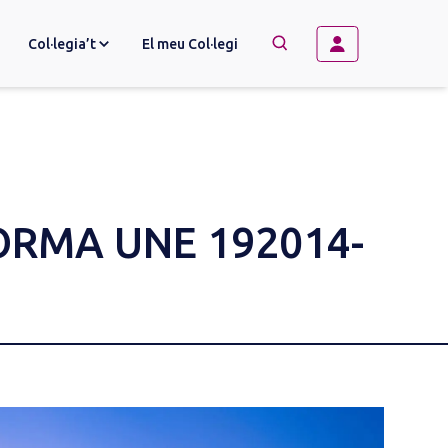
Col·legia’t
El meu Col·legi
→
BUSCAR
ORMA UNE 192014-