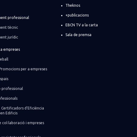
Theknos
+publicacions
ent professional
EBCN TV a la carta
ent tècnic
Sala de premsa
ent jurídic
r a empreses
eball
Promocions per a empreses
spais
ó professional
fessionals
 Certificadors d’Eficiència
en Edificis
 col·laboració i empreses