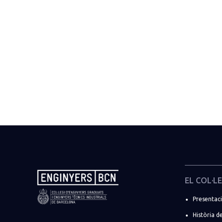
EL COL·LE
Presentac
Història de