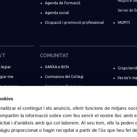
Registre de
Agenda de formació
Servei de 
Agenda social
Ocupació i promoció professional
MUPITI
A’T
COMUNITAT
·legiar
XARXA e-BCN
Grups terri
egiar-me
Comissions del Col·legi
Fes-te’n m
promocions
Comissions Tècniques
Directori d
ó d’estiu
Comissions Professionals
Registre de
cookies
Comissions Socials
ENGINYERS 
alitzar el contingut i els anuncis, oferir funcions de mitjans socia
ant
compartim la informació sobre com feu servir el nostre lloc amb e
Comissions de règim especial
Espais de 
ts
icitat i d'anàlisis amb qui col·laborem. Al seu torn, ells la poden
eva empresa
giu proporcionat o hagin recopilat a partir de l'ús que heu fet d