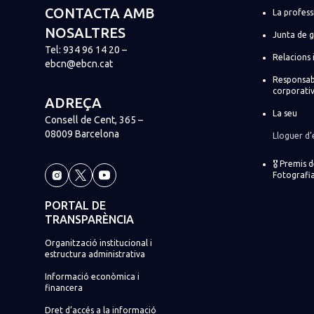
CONTACTA AMB
La profess
NOSALTRES
Junta de 
Tel:
934 96 14 20
–
Relacions 
ebcn@ebcn.cat
Responsabi
corporati
ADREÇA
La seu
Consell de Cent, 365 –
08009 Barcelona
Lloguer d’
🎖️ Premis 
Fotografia
PORTAL DE
TRANSPARÈNCIA
Organització institucional i
estructura administrativa
Informació econòmica i
financera
Dret d’accés a la informació