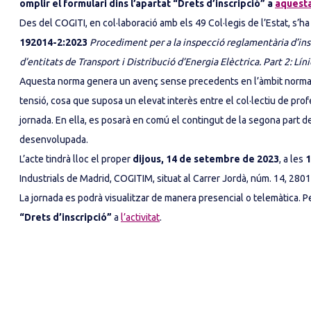
omplir el formulari dins l’apartat “Drets d’inscripció” a
aquesta
Des del COGITI, en col·laboració amb els 49 Col·legis de l’Estat, s
192014-2:2023
Procediment per a la inspecció reglamentària d’inst
d’entitats de Transport i Distribució d’Energia Elèctrica. Part 2: Lín
Aquesta norma genera un avenç sense precedents en l’àmbit normatiu
tensió, cosa que suposa un elevat interès entre el col·lectiu de prof
jornada. En ella, es posarà en comú el contingut de la segona part de
desenvolupada.
L’acte tindrà lloc el proper
dijous, 14 de setembre de 2023
, a les
1
Industrials de Madrid, COGITIM, situat al Carrer Jordà, núm. 14, 280
La jornada es podrà visualitzar de manera presencial o telemàtica. P
“Drets d’inscripció”
a
l’activitat
.