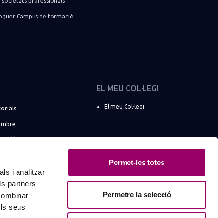
 societats professionals
lloguer Campus de formació
EL MEU COL·LEGI
El meu Col·legi
torials
embre
e col·legiats
 societats professionals
Permet-les totes
BCN a les xarxes
ls i analitzar
ls partners
networking
Permetre la selecció
 combinar
els seus