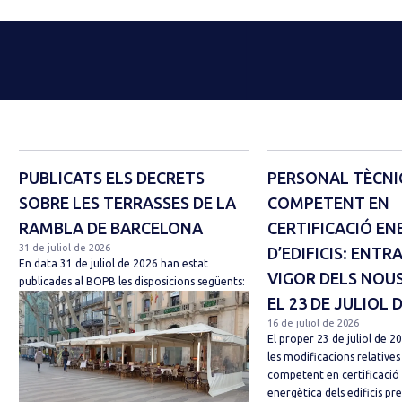
PUBLICATS ELS DECRETS
PERSONAL TÈCNI
SOBRE LES TERRASSES DE LA
COMPETENT EN
RAMBLA DE BARCELONA
CERTIFICACIÓ EN
31 de juliol de 2026
D’EDIFICIS: ENTR
En data 31 de juliol de 2026 han estat
VIGOR DELS NOUS
publicades al BOPB les disposicions següents:
EL 23 DE JULIOL 
16 de juliol de 2026
El proper 23 de juliol de 2
les modificacions relatives
competent en certificació 
energètica dels edificis pre