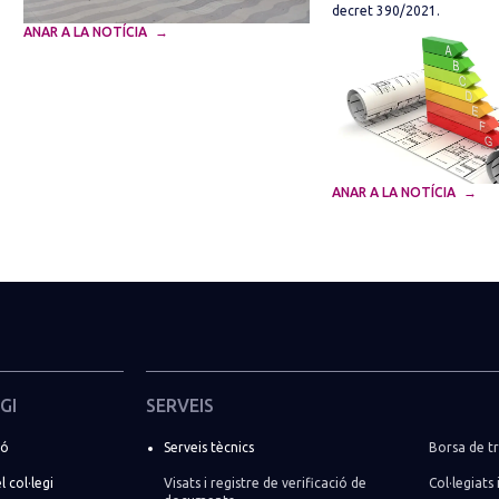
decret 390/2021.
ANAR A LA NOTÍCIA
ANAR A LA NOTÍCIA
GI
SERVEIS
ió
Serveis tècnics
Borsa de tr
l col·legi
Visats i registre de verificació de
Col·legiats 