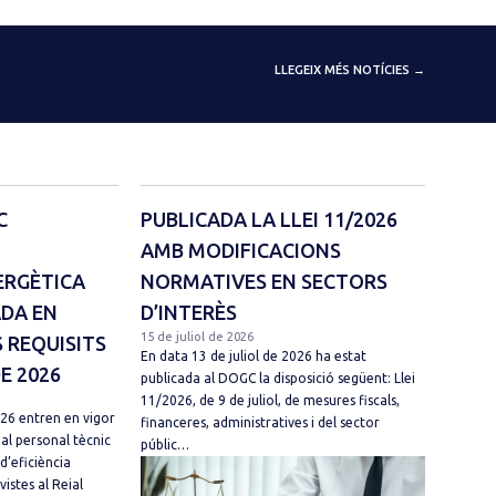
LLEGEIX MÉS NOTÍCIES →
C
PUBLICADA LA LLEI 11/2026
AMB MODIFICACIONS
ERGÈTICA
NORMATIVES EN SECTORS
ADA EN
D’INTERÈS
15 de juliol de 2026
 REQUISITS
En data 13 de juliol de 2026 ha estat
DE 2026
publicada al DOGC la disposició següent: Llei
11/2026, de 9 de juliol, de mesures fiscals,
026 entren en vigor
financeres, administratives i del sector
 al personal tècnic
públic…
d’eficiència
vistes al Reial