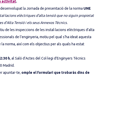
 activitat
.
’ha desenvolupat la Jornada de presentació de la norma
UNE
al·lacions elèctriques d’alta tensió que no siguin propietat
ies d’Alta Tensió i els seus Annexos Tècnics.
 de les inspeccions de les instal·lacions elèctriques d’alta
essionals de l’enginyeria, motiu pel qual s’ha ideat aquesta
 la norma, així com els objectius per als quals ha estat
2:30 h
, al Saló d’Actes del Col·legi d’Enginyers Tècnics
10 Madrid.
er apuntar-te,
omple el formulari que trobaràs dins de