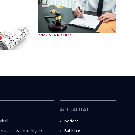
ANAR A LA NOTÍCIA
ACTUALITAT
eball
Notícies
i estudiants precol·legiats
Butlletins