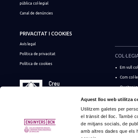
pública col·legial
Canal de denúncies
PRIVACITAT I COOKIES
Avís legal
Política de privacitat
COL·LEGI
Política de cookies
Em vull col
Com col·l
Quotes i 
☀️ Promoci
Aquest lloc web utilitza 
Utilitzem galetes per person
Soc estudi
el trànsit del lloc. També 
Més tràmi
de mitjans socials, de publ
Suma la t
amb altres dades que els hà