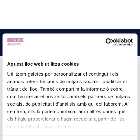
NOTÍCIES
RELACIONADES
LLEGEIX MÉS NOTÍCIES →
Aquest lloc web utilitza cookies
Utilitzem galetes per personalitzar el contingut i els
anuncis, oferir funcions de mitjans socials i analitzar el
PUBLICATS ELS DECRETS SOBRE LES TERRASSES
trànsit del lloc. També compartim la informació sobre
DE LA RAMBLA DE BARCELONA
com feu servir el nostre lloc amb els partners de mitjans
31 de juliol de 2026
socials, de publicitat i d'anàlisis amb qui col·laborem. Al
En data 31 de juliol de 2026 han estat publicades al BOPB les
seu torn, ells la poden combinar amb altres dades que
disposicions següents:
els hàgiu proporcionat o hagin recopilat a partir de l'ús
que heu fet dels seus serveis.