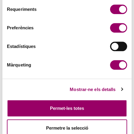
Selecció
Requeriments
de
consentiment
Preferències
Estadístiques
ANAR A LA NOTÍCIA
Màrqueting
PERSONAL TÈCNIC COMPETENT EN
CERTIFICACIÓ ENERGÈTICA D’EDIFICIS: ENTRADA
EN VIGOR DELS NOUS REQUISITS EL 23 DE JULIOL
Mostrar-ne els detalls
DE 2026
16 de juliol de 2026
El proper 23 de juliol de 2026 entren en vigor les modificacions
Permet-les totes
relatives al personal tècnic competent en certificació d’eficiència
energètica dels edificis previstes al Reial decret 390/2021.
Permetre la selecció