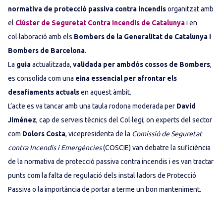
normativa de protecció passiva contra incendis
organitzat amb
el
Clúster de Seguretat Contra Incendis de Catalunya
i en
col·laboració amb els
Bombers de la Generalitat de Catalunya i
Bombers de Barcelona
.
La
guia
actualitzada,
validada per ambdós cossos de Bombers
,
es consolida com una
eina essencial per afrontar els
desafiaments actuals
en aquest àmbit.
L’acte es va tancar amb una taula rodona moderada per
David
Jiménez
, cap de serveis tècnics del Col·legi; on experts del sector
com
Dolors Costa
, vicepresidenta de la
Comissió de Seguretat
contra Incendis i Emergències
(COSCIE) van debatre la suficiència
de la normativa de protecció passiva contra incendis i es van tractar
punts com la falta de regulació dels instal·ladors de Protecció
Passiva o la importància de portar a terme un bon manteniment.