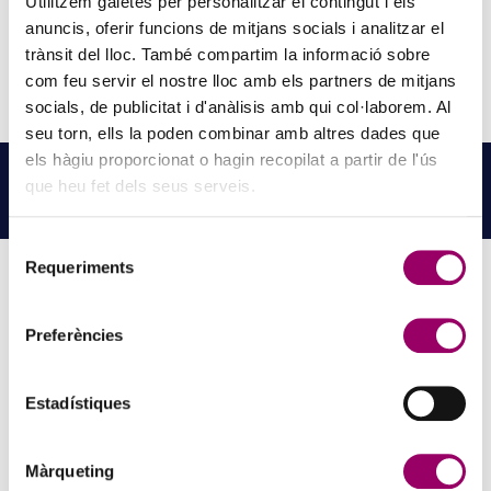
Utilitzem galetes per personalitzar el contingut i els
anuncis, oferir funcions de mitjans socials i analitzar el
trànsit del lloc. També compartim la informació sobre
com feu servir el nostre lloc amb els partners de mitjans
socials, de publicitat i d'anàlisis amb qui col·laborem. Al
seu torn, ells la poden combinar amb altres dades que
els hàgiu proporcionat o hagin recopilat a partir de l'ús
NOTÍCIES
RELACIONADES
que heu fet dels seus serveis.
LLEGEIX MÉS NOTÍCIES →
Selecció
Requeriments
de
consentiment
PINZELLS A PUNT? PARTICIPA AL CONCURS DE
Preferències
PINTURA DEL COL·LEGI
5 d'agost de 2026
Estadístiques
La creativitat torna a ser protagonista amb el Concurs de Pintura de
la Comissió d’Acció Social del Col·legi. Si t’agrada expressar-te a
través de l’art i vols compartir la teva…
Màrqueting