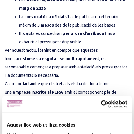
Les
bases reguladores
s’han publicat al
DOGC el 21 de
maig de 2026
La
convocatòria oficial
s’ha de publicar en el termini
màxim de
3 mesos
des de la publicació de les bases
Els ajuts es concediran
per ordre d’arribada
fins a
exhaurir el pressupost disponible
Per aquest motiu, i tenint en compte que aquestes
línies
acostumen a esgotar-se molt ràpidament
, és
recomanable començar a preparar amb antelació els pressupostos
i la documentació necessària.
Cal recordar també que els treballs els ha de dur a terme
una
empresa inscrita al RERA
, amb el corresponent
pla de
treball aprovat
. Aquests ajuts poden ser d’interès per
a
particulars, empreses, comunitats de propietaris i
administracions
que tinguin previst retirar elements amb amiant.
Aquest lloc web utilitza cookies
Més informació i text complet de les bases aquí.