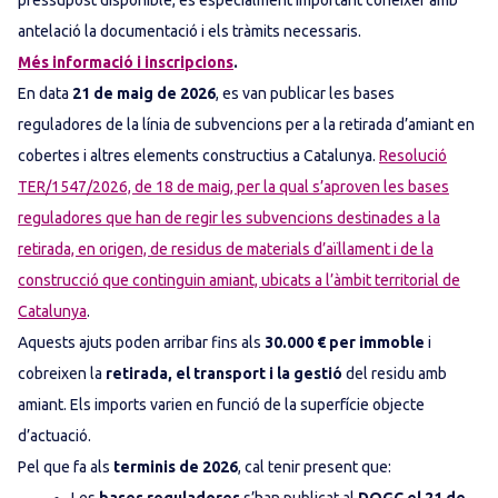
pressupost disponible, és especialment important conèixer amb
antelació la documentació i els tràmits necessaris.
Més informació i inscripcions
.
En data
21 de maig de 2026
, es van publicar les bases
reguladores de la línia de subvencions per a la retirada d’amiant en
cobertes i altres elements constructius a Catalunya.
Resolució
TER/1547/2026, de 18 de maig, per la qual s’aproven les bases
reguladores que han de regir les subvencions destinades a la
retirada, en origen, de residus de materials d’aïllament i de la
construcció que continguin amiant, ubicats a l’àmbit territorial de
Catalunya
.
Aquests ajuts poden arribar fins als
30.000 € per immoble
i
cobreixen la
retirada, el transport i la gestió
del residu amb
amiant. Els imports varien en funció de la superfície objecte
d’actuació.
Pel que fa als
terminis de 2026
, cal tenir present que: