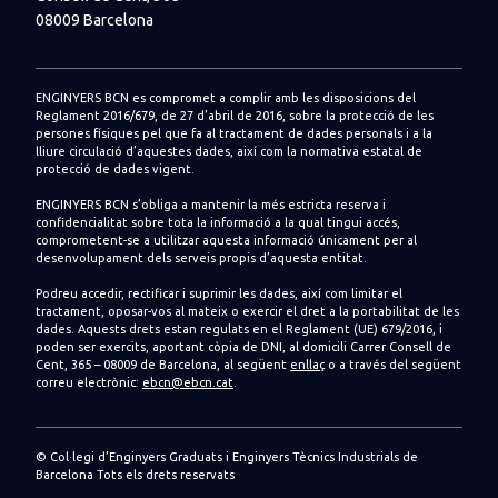
08009 Barcelona
ENGINYERS BCN es compromet a complir amb les disposicions del
Reglament 2016/679, de 27 d’abril de 2016, sobre la protecció de les
persones físiques pel que fa al tractament de dades personals i a la
lliure circulació d’aquestes dades, així com la normativa estatal de
protecció de dades vigent.
ENGINYERS BCN s’obliga a mantenir la més estricta reserva i
confidencialitat sobre tota la informació a la qual tingui accés,
comprometent-se a utilitzar aquesta informació únicament per al
desenvolupament dels serveis propis d’aquesta entitat.
Podreu accedir, rectificar i suprimir les dades, així com limitar el
tractament, oposar-vos al mateix o exercir el dret a la portabilitat de les
dades. Aquests drets estan regulats en el Reglament (UE) 679/2016, i
poden ser exercits, aportant còpia de DNI, al domicili Carrer Consell de
Cent, 365 – 08009 de Barcelona, al següent
enllaç
o a través del següent
correu electrònic:
ebcn@ebcn.cat
.
© Col·legi d’Enginyers Graduats i Enginyers Tècnics Industrials de
Barcelona
Tots els drets reservats