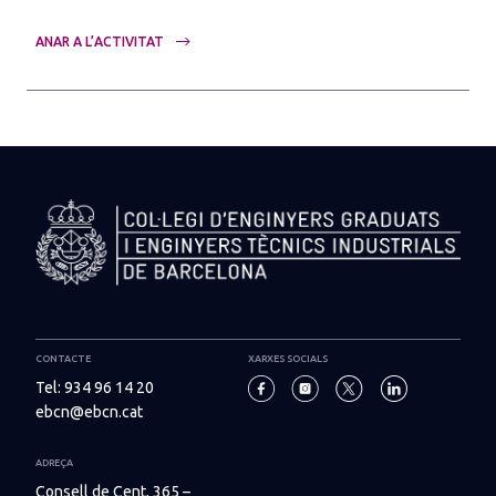
ANAR A L’ACTIVITAT
CONTACTE
XARXES SOCIALS
Tel:
934 96 14 20
ebcn@ebcn.cat
ADREÇA
Consell de Cent, 365 –