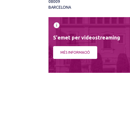
08009
BARCELONA
S'emet per videostreaming
MÉS INFORMACIÓ