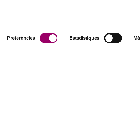
Preferències
Estadístiques
Mà
GI
SERVEIS
ió
Serveis tècnics
Borsa de tr
l col·legi
Visats i registre de verificació de
Col·legiats 
documents
ió
Empreses
Informes d’idoneïtat tècnica
govern
Assessoram
Assegurances
institucionals
Assessoram