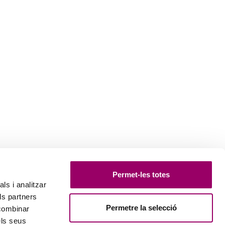
Permet-les totes
ls i analitzar
ls partners
Permetre la selecció
 combinar
els seus