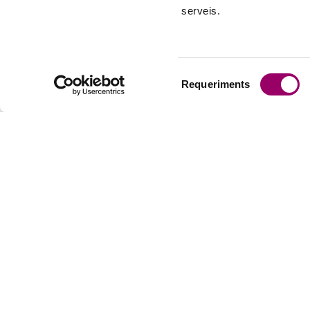
serveis.
Selecció
Requeriments
de
consentiment
EL COL·LE
Presentac
Història de
CONTACTA AMB
La profess
NOSALTRES
Junta de 
Tel:
934 96 14 20
–
Relacions 