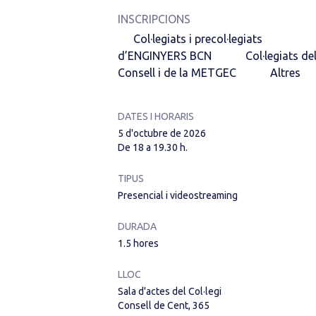
INSCRIPCIONS
Col·legiats i precol·legiats
d’ENGINYERS BCN
Col·legiats de
Consell i de la METGEC
Altres
DATES I HORARIS
5 d'octubre de 2026
De 18 a 19.30 h.
TIPUS
Presencial i videostreaming
DURADA
1.5 hores
LLOC
Sala d'actes del Col·legi
Consell de Cent, 365