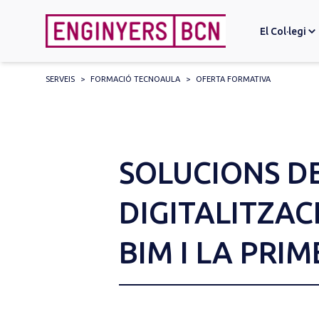
El Col·legi
SERVEIS
>
FORMACIÓ TECNOAULA
>
OFERTA FORMATIVA
Search
for:
SOLUCIONS DE
DIGITALITZA
BIM I LA PRI