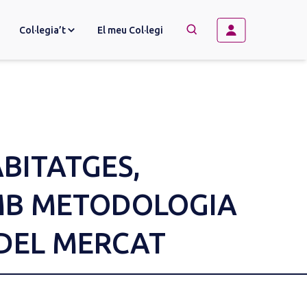
Col·legia’t
El meu Col·legi
→
BUSCAR
BITATGES,
AMB METODOLOGIA
 DEL MERCAT