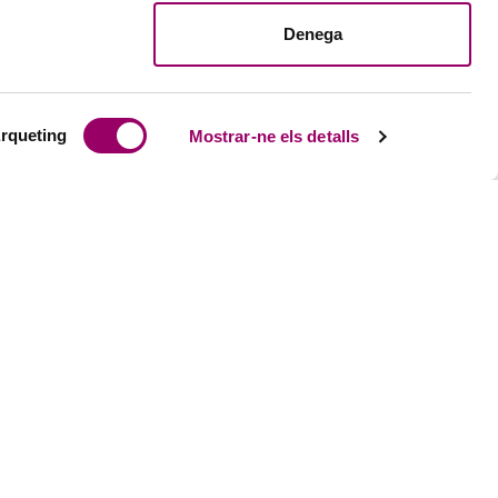
Denega
rqueting
Mostrar-ne els detalls
ACTUALITAT
eball
Notícies
i estudiants precol·legiats
Butlletins
Theknos
+publicacions
ent professional
EBCN TV a la carta
ent tècnic