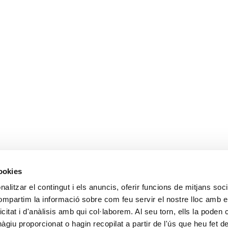
cookies
alitzar el contingut i els anuncis, oferir funcions de mitjans socia
compartim la informació sobre com feu servir el nostre lloc amb e
icitat i d'anàlisis amb qui col·laborem. Al seu torn, ells la poden
giu proporcionat o hagin recopilat a partir de l'ús que heu fet d