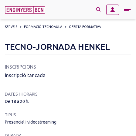
SERVEIS
>
FORMACIÓ TECNOAULA
>
OFERTA FORMATIVA
→
BUSCAR
Search
TECNO-JORNADA HENKEL
for:
INSCRIPCIONS
Inscripció tancada
DATES I HORARIS
De 18 a 20 h.
TIPUS
Presencial i videostreaming
DURADA